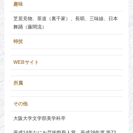
趣味
芝居見物、茶道（裏千家）、長唄、三味線、日本
舞踊（藤間流）
特技
WEBサイト
所属
その他
大阪大学文学部美学科卒
平成14年なにわ芸術祭新人賞、平成29年度 第72