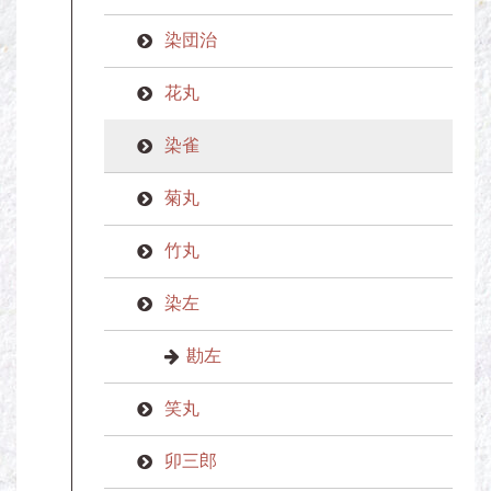
染団治
花丸
染雀
菊丸
竹丸
染左
勘左
笑丸
卯三郎