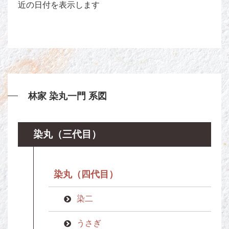
近の日付を表示します
林家 染丸一門 系図
染丸（三代目）
染丸（四代目）
染二
うさぎ