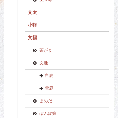
文太
小軽
文福
茶がま
文鹿
白鹿
雪鹿
まめだ
ぽんぽ娘