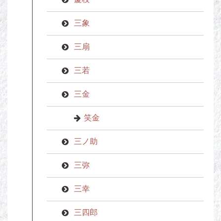
三象
三扇
三若
三金
笑金
三ノ助
三弥
三幸
三四郎