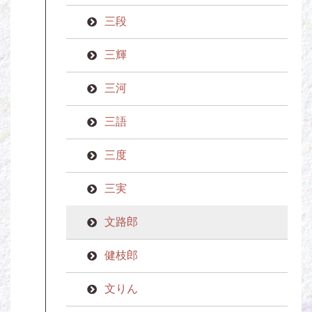
三段
三輝
三河
三語
三度
三実
文路郎
健枝郎
文りん