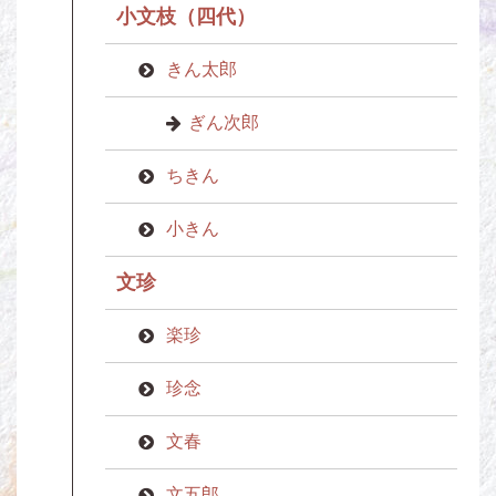
小文枝（四代）
きん太郎
ぎん次郎
ちきん
小きん
文珍
楽珍
珍念
文春
文五郎