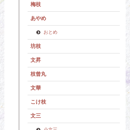
梅枝
あやめ
おとめ
坊枝
文昇
枝曾丸
文華
こけ枝
文三
小文三