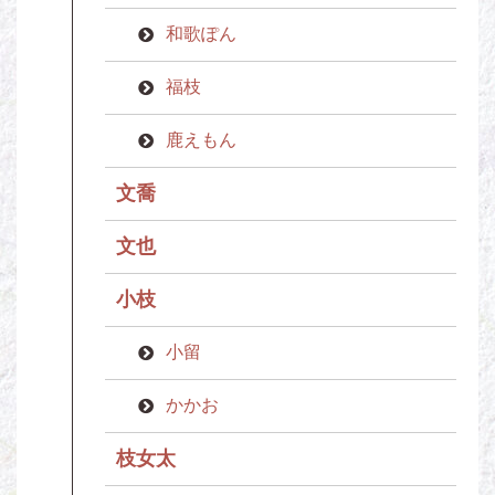
和歌ぽん
福枝
鹿えもん
文喬
文也
小枝
小留
かかお
枝女太