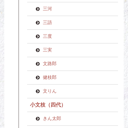
三河
三語
三度
三実
文路郎
健枝郎
文りん
小文枝（四代）
きん太郎