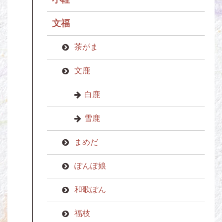
文福
茶がま
文鹿
白鹿
雪鹿
まめだ
ぽんぽ娘
和歌ぽん
福枝