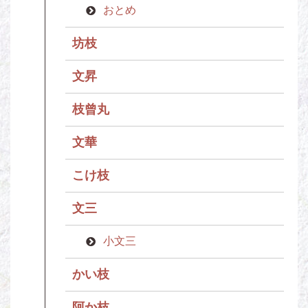
おとめ
坊枝
文昇
枝曾丸
文華
こけ枝
文三
小文三
かい枝
阿か枝