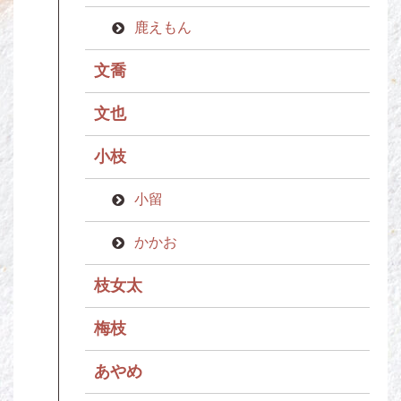
鹿えもん
文喬
文也
小枝
小留
かかお
枝女太
梅枝
あやめ