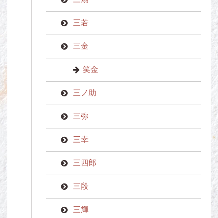
三若
三金
笑金
三ノ助
三弥
三幸
三四郎
三段
三輝