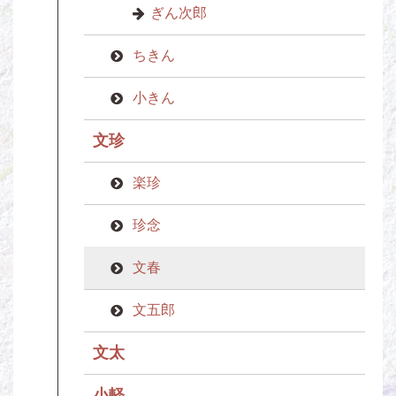
ぎん次郎
ちきん
小きん
文珍
楽珍
珍念
文春
文五郎
文太
小軽