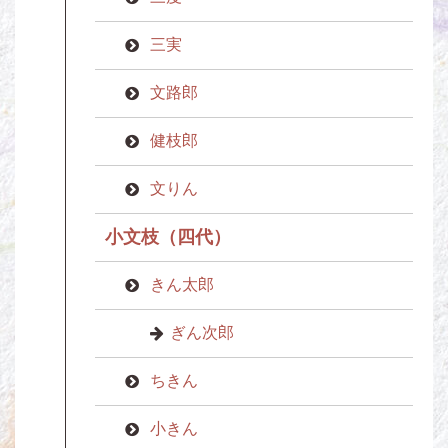
三実
文路郎
健枝郎
文りん
小文枝（四代）
きん太郎
ぎん次郎
ちきん
小きん