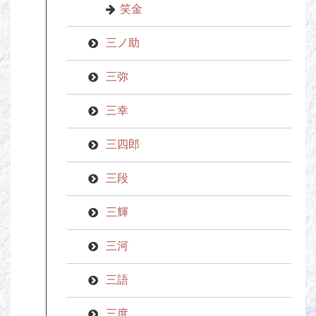
笑金
三ノ助
三弥
三幸
三四郎
三段
三輝
三河
三語
三度