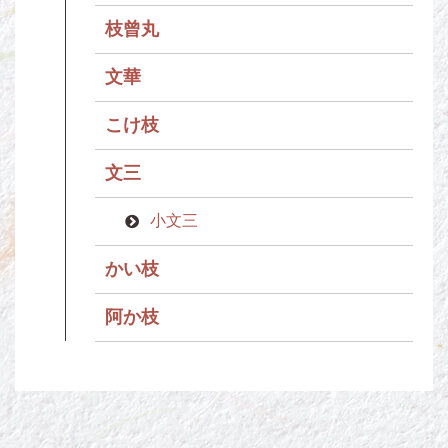
枝曾丸
文華
こけ枝
文三
小文三
かい枝
阿か枝