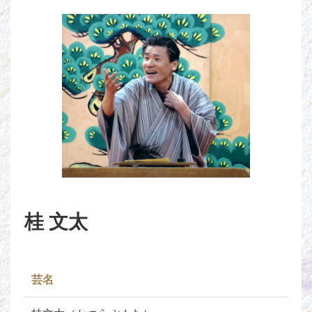
桂 文太
芸名