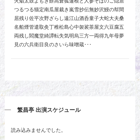
火焔太鼓よもぎ餅高倉狐蓮根と人参そばのご隠居
つるつる猫定南瓜屋裁き嵐雪抄伝無妙沢鰻の幇間
居残り佐平次野ざらし遠江山酒呑童子大蛇大夫桑
名船煙管遣取灸丁稚松島心中袈裟茶屋文六豆腐五
両残し閻魔堂綺譚転失気明烏三方一両得九年母夢
見の六兵衛目良のさいら味噌蔵･･･
繁昌亭 出演スケジュール
読み込みませんでした。