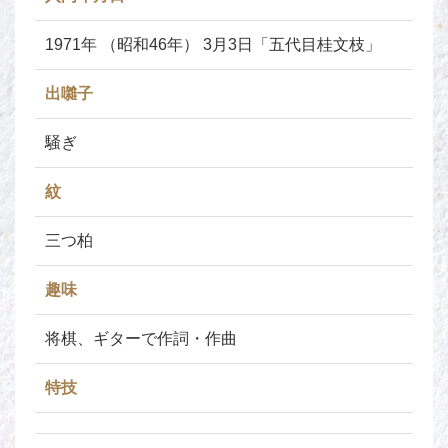
1971年 （昭和46年） 3月3日「五代目桂文枝」
出囃子
騒ぎ
紋
三つ柏
趣味
将棋、ギターで作詞・作曲
特技