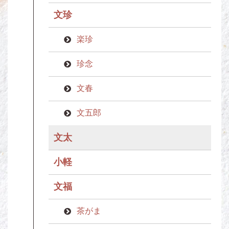
文珍
楽珍
珍念
文春
文五郎
文太
小軽
文福
茶がま