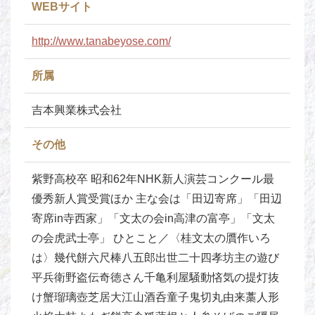
WEBサイト
http://www.tanabeyose.com/
所属
吉本興業株式会社
その他
紫野高校卒 昭和62年NHK新人演芸コンクール最
優秀新人賞受賞ほか 主な会は「田辺寄席」「田辺
寄席in寺西家」「文太の会in高津の富亭」「文太
の会虎武士亭」 ひとこと／〈桂文太の贋作いろ
は〉幾代餅六尺棒八五郎出世二十四孝坊主の遊び
平兵衛野盗伝奇徳さん千亀利屋騒動悋気の提灯抜
け蟹瑠璃壺芝居大江山酒呑童子鬼切丸由来藁人形