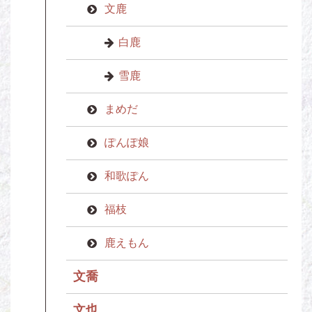
文鹿
白鹿
雪鹿
まめだ
ぽんぽ娘
和歌ぽん
福枝
鹿えもん
文喬
文也