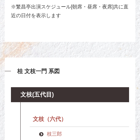
※繁昌亭出演スケジュール[朝席・昼席・夜席]共に直
近の日付を表示します
桂 文枝一門 系図
文枝(五代目)
文枝（六代）
枝三郎