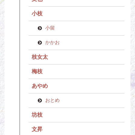
小枝
小留
かかお
枝女太
梅枝
あやめ
おとめ
坊枝
文昇