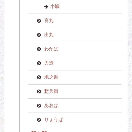
小鯛
喜丸
出丸
わかば
力造
米之助
惣兵衛
あおば
りょうば