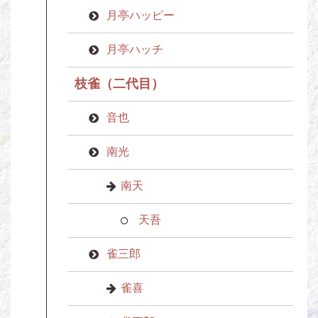
月亭ハッピー
月亭ハッチ
枝雀（二代目）
音也
南光
南天
天吾
雀三郎
雀喜