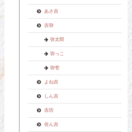
あさ吉
吉弥
弥太郎
弥っこ
弥壱
よね吉
しん吉
吉坊
佐ん吉