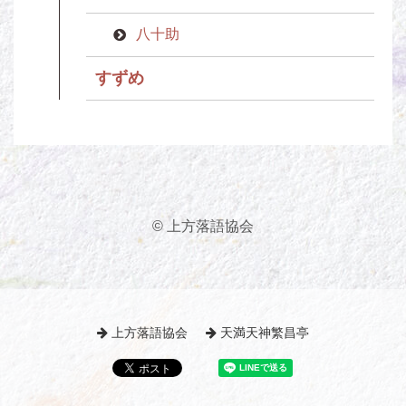
八十助
すずめ
© 上方落語協会
上方落語協会
天満天神繁昌亭