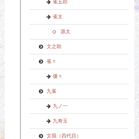
雀五郎
雀太
源太
文之助
雀々
優々
九雀
九ノ一
九寿玉
文我（四代目）