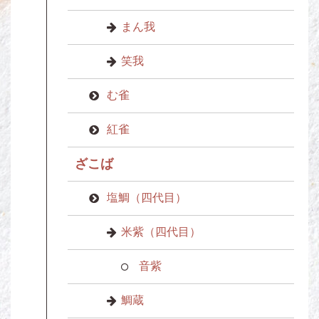
まん我
笑我
む雀
紅雀
ざこば
塩鯛（四代目）
米紫（四代目）
音紫
鯛蔵