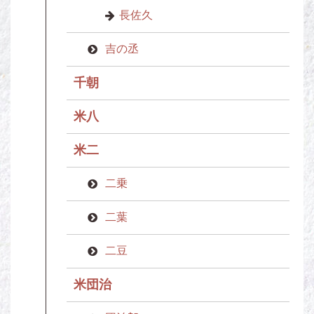
長佐久
吉の丞
千朝
米八
米二
二乗
二葉
二豆
米団治