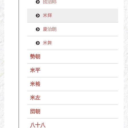
団治郎
米輝
慶治朗
米舞
勢朝
米平
米裕
米左
団朝
八十八