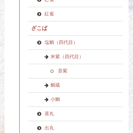
紅雀
ざこば
塩鯛（四代目）
米紫（四代目）
音紫
鯛蔵
小鯛
喜丸
出丸