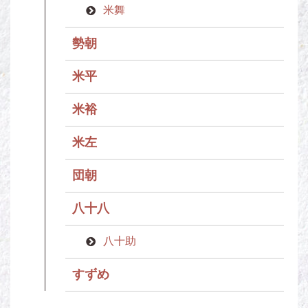
米舞
勢朝
米平
米裕
米左
団朝
八十八
八十助
すずめ