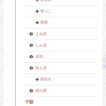
弥っこ
弥壱
よね吉
しん吉
吉坊
佐ん吉
長佐久
吉の丞
千朝