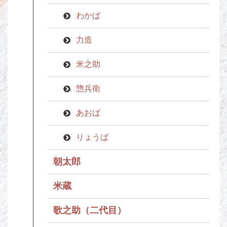
わかば
力造
米之助
惣兵衛
あおば
りょうば
朝太郎
米蔵
歌之助（二代目）