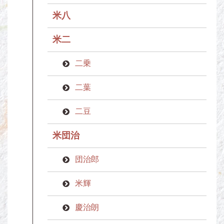
米八
米二
二乗
二葉
二豆
米団治
団治郎
米輝
慶治朗