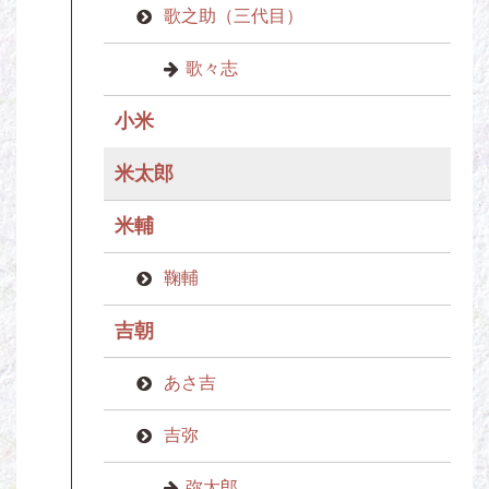
歌之助（三代目）
歌々志
小米
米太郎
米輔
鞠輔
吉朝
あさ吉
吉弥
弥太郎