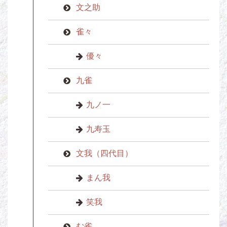
文之助
雀々
優々
九雀
九ノ一
九寿玉
文我（四代目）
まん我
笑我
む雀