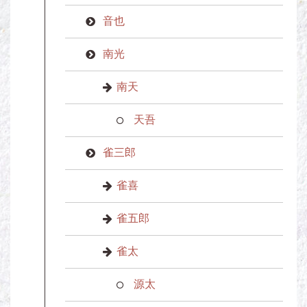
音也
南光
南天
天吾
雀三郎
雀喜
雀五郎
雀太
源太