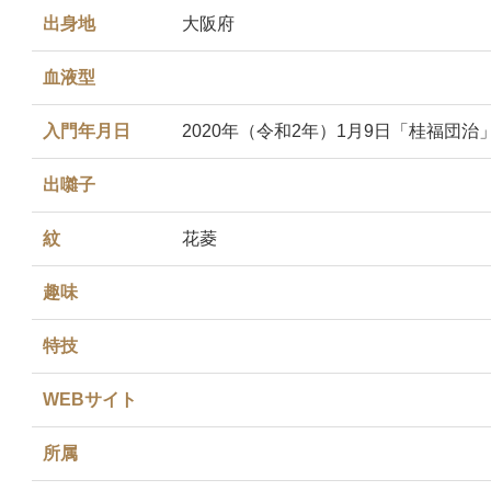
出身地
大阪府
血液型
入門年月日
2020年（令和2年）1月9日「桂福団治
出囃子
紋
花菱
趣味
特技
WEBサイト
所属