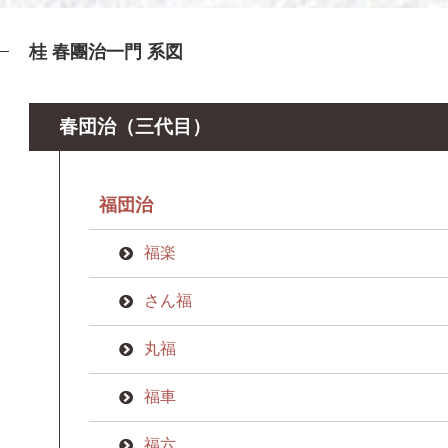
桂 春團治一門 系図
春団治（三代目）
福団治
福楽
さん福
丸福
福車
福六