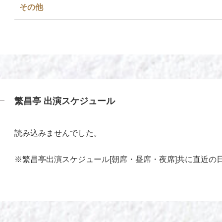
その他
繁昌亭 出演スケジュール
読み込みませんでした。
※繁昌亭出演スケジュール[朝席・昼席・夜席]共に直近の