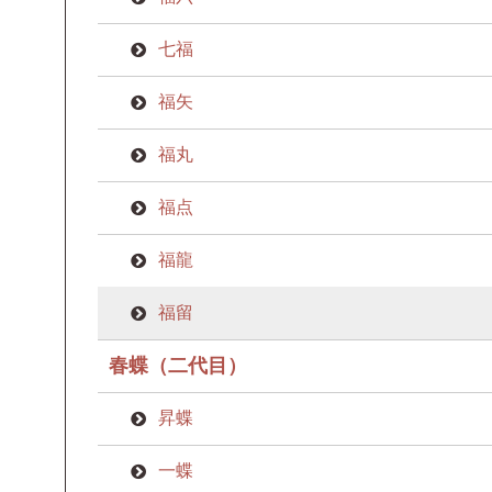
七福
福矢
福丸
福点
福龍
福留
春蝶（二代目）
昇蝶
一蝶