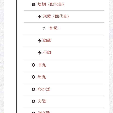
塩鯛（四代目）
米紫（四代目）
音紫
鯛蔵
小鯛
喜丸
出丸
わかば
力造