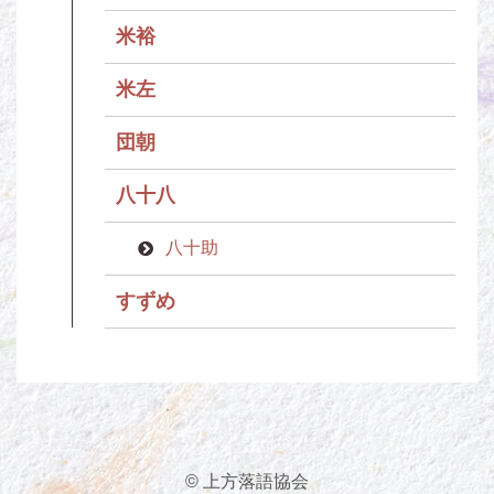
米裕
米左
団朝
八十八
八十助
すずめ
© 上方落語協会