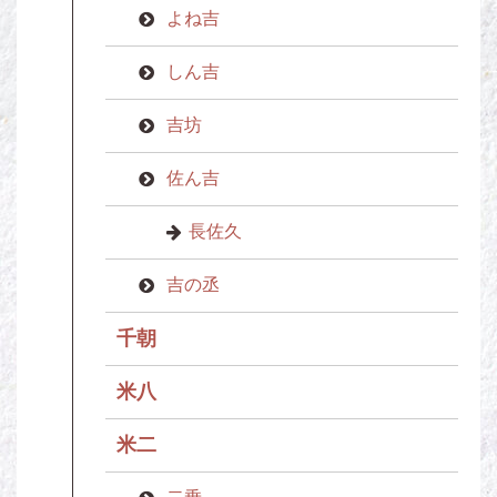
よね吉
しん吉
吉坊
佐ん吉
長佐久
吉の丞
千朝
米八
米二