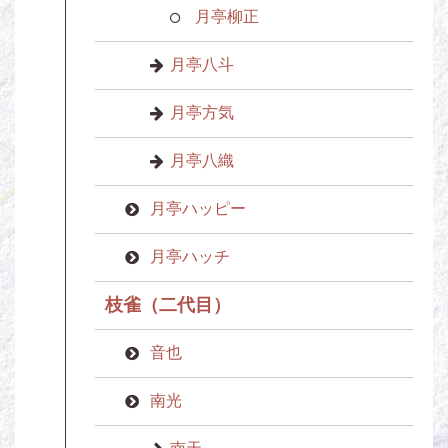
月亭柳正
月亭八斗
月亭方気
月亭八織
月亭ハッピー
月亭ハッチ
枝雀（二代目）
音也
南光