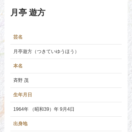
月亭 遊方
芸名
月亭遊方（つきていゆうほう）
本名
斉野 茂
生年月日
1964年 （昭和39）年 9月4日
出身地