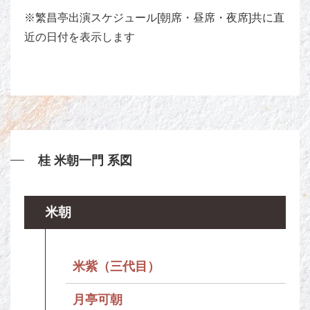
※繁昌亭出演スケジュール[朝席・昼席・夜席]共に直
近の日付を表示します
桂 米朝一門 系図
米朝
米紫（三代目）
月亭可朝