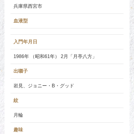
兵庫県西宮市
血液型
入門年月日
1986年 （昭和61年） 2月「月亭八方」
出囃子
岩見、ジョニー・B・グッド
紋
月輪
趣味