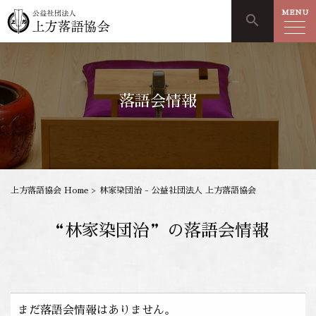
MENU
search
落語会情報
上方落語協会 Home
>
林家染団治 - 公益社団法人 上方落語協会
“林家染団治”の落語会情報
まだ落語会情報はありません。