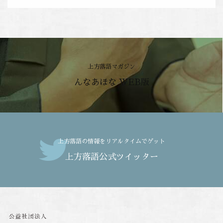
上方落語マガジン
んなあほな WEB版
上方落語の情報をリアルタイムでゲット
上方落語公式ツイッター