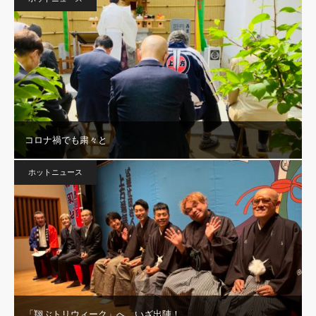
コロナ禍でも粛々と
ホットニュース
「翔ぶトリウィーク」へ、いざ出陣！