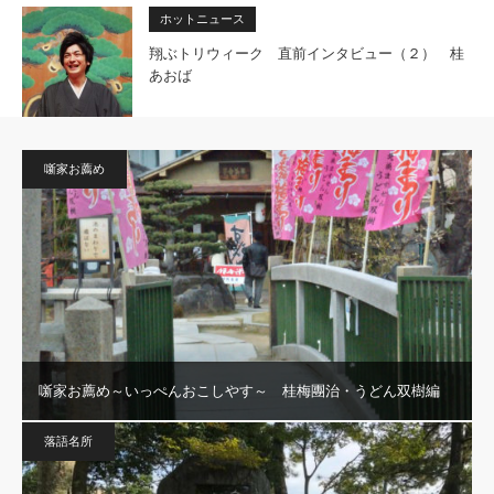
ホットニュース
翔ぶトリウィーク 直前インタビュー（２） 桂
あおば
噺家お薦め
噺家お薦め～いっぺんおこしやす～ 桂梅團治・うどん双樹編
落語名所