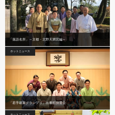
「落語名所」～京都・北野天満宮編～
ホットニュース
「若手噺家グランプリ」出番順抽選会
ホットニュース