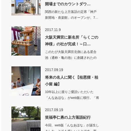
開場までのカウントダウ…
関西の新たな上方落語の定席「神戸
新開地・喜楽館」のオープンが、7…
2017.11.9
大阪天満宮に新名所「らくごの
神様」の社が完成！～口…
このたび大阪天満宮北側にある星合
池（通称・亀の池）に創建されたの
が「高坐招魂社」…
2017.09.19
将来の名人に聞く【桂恩狸・桂
小留 編】
10年以上に渡りご愛読いただいた
「んなあほな」がweb版に移行。「将
来の名人…
2017.09.19
笑福亭仁勇の上方落語紀行
今回、web版「んなあほな」が誕生し