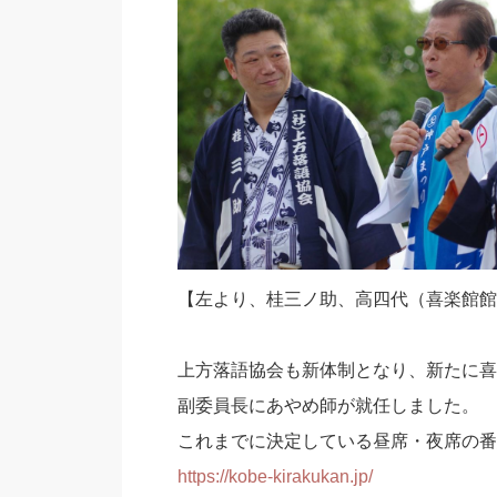
【左より、桂三ノ助、高四代（喜楽館館
上方落語協会も新体制となり、新たに喜
副委員長にあやめ師が就任しました。
これまでに決定している昼席・夜席の番
https://kobe-kirakukan.jp/