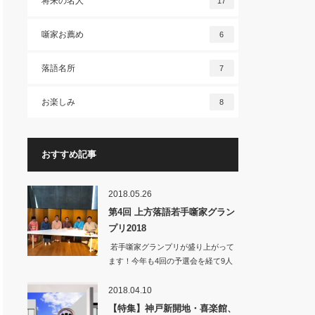
将来の名人
17
噺家お薦め
6
落語名所
7
お楽しみ
8
おすすめ記事
2018.05.26
第4回 上方落語若手噺家グラン
プリ2018
若手噺家グランプリが盛り上がって
ます！今年も4回の予選会を経て9人
の若手が…
2018.04.10
【特集】神戸新開地・喜楽館、