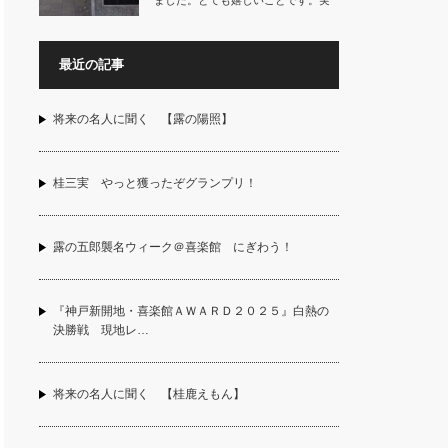
ました。とても嬉しいことです。実
は12年前に…
最近の記事
将来の名人に聞く 【露の陽照】
桂三実 やっと獲ったぞグランプリ！
露の五郎襲名ウィーク＠喜楽館 にぎわう！
『神戸新開地・喜楽館ＡＷＡＲＤ２０２５』白熱の
決勝戦 現地レ…
将来の名人に聞く 【桂鹿えもん】