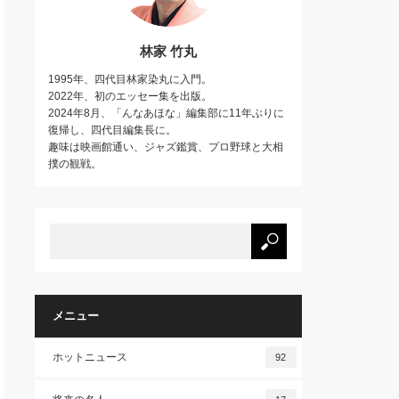
林家 竹丸
1995年、四代目林家染丸に入門。
2022年、初のエッセー集を出版。
2024年8月、「んなあほな」編集部に11年ぶりに
復帰し、四代目編集長に。
趣味は映画館通い、ジャズ鑑賞、プロ野球と大相
撲の観戦。
メニュー
ホットニュース
92