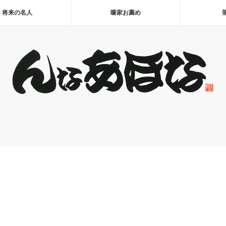
将来の名人
噺家お薦め
！