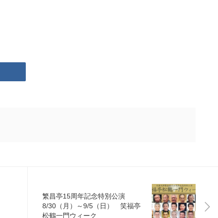
繁昌亭15周年記念特別公演
8/30（月）～9/5（日） 笑福亭
松鶴一門ウィーク