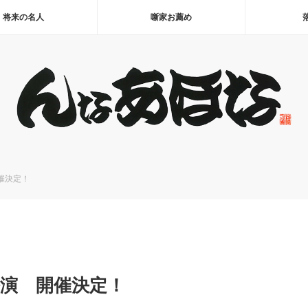
将来の名人
噺家お薦め
催決定！
公演 開催決定！