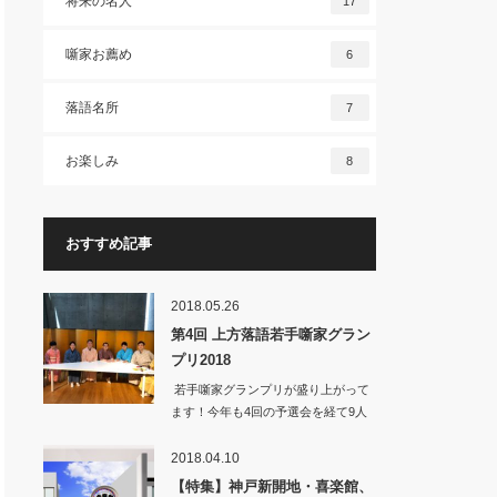
将来の名人
17
噺家お薦め
6
落語名所
7
お楽しみ
8
おすすめ記事
2018.05.26
第4回 上方落語若手噺家グラン
プリ2018
若手噺家グランプリが盛り上がって
ます！今年も4回の予選会を経て9人
の若手が…
2018.04.10
【特集】神戸新開地・喜楽館、