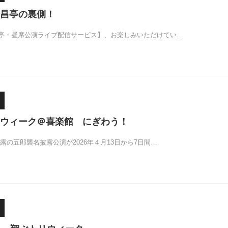
昌亭の裏側！
亭・昼席公演ライブ配信サービス】、お楽しみいただけてい…
ウィーク＠喜楽館 にぎわう！
露の五郎襲名披露公演が2026年４月13日から7日間…