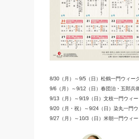
8/30（月）～9/5（日）松鶴一門ウィー
9/6（月）～9/12（日）春団治・五郎
9/13（月）～9/19（日）文枝一門ウィ
9/20（月・祝）～9/24（日）染丸一門
9/27（月）～10/3（日）米朝一門ウィ