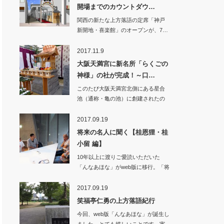
開場までのカウントダウ…
関西の新たな上方落語の定席「神戸
新開地・喜楽館」のオープンが、7…
2017.11.9
大阪天満宮に新名所「らくごの
神様」の社が完成！～口…
このたび大阪天満宮北側にある星合
池（通称・亀の池）に創建されたの
が「高坐招魂社」…
2017.09.19
将来の名人に聞く【桂恩狸・桂
小留 編】
10年以上に渡りご愛読いただいた
「んなあほな」がweb版に移行。「将
来の名人…
2017.09.19
笑福亭仁勇の上方落語紀行
今回、web版「んなあほな」が誕生し