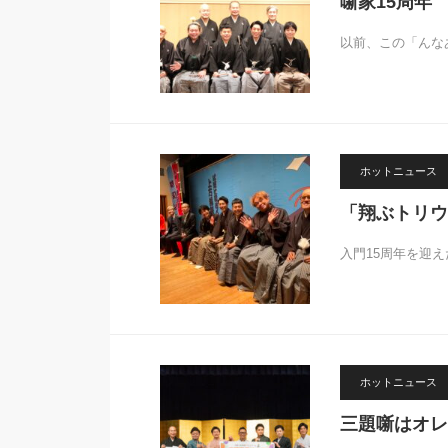
噺家15周年
以前、この「んな
ホットニュース
「翔ぶトリウ
入門15周年を迎
ホットニュース
三題噺はオレ