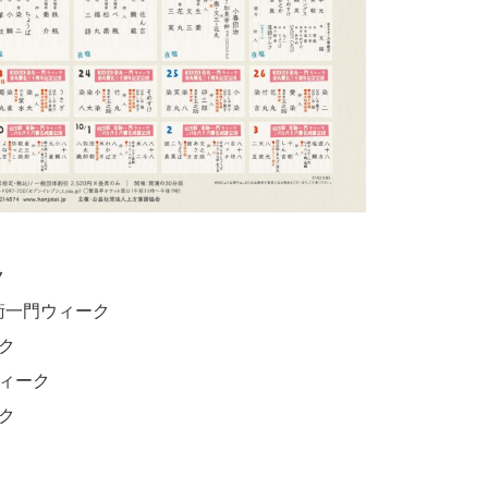
ク
兵衛一門ウィーク
ーク
ウィーク
ーク