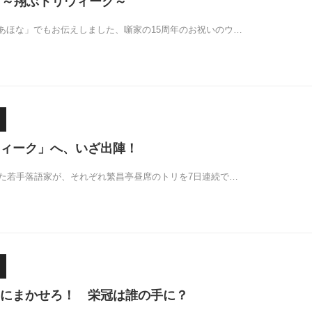
 ～翔ぶトリウィーク～
あほな」でもお伝えしました、噺家の15周年のお祝いのウ…
ィーク」へ、いざ出陣！
えた若手落語家が、それぞれ繁昌亭昼席のトリを7日連続で…
にまかせろ！ 栄冠は誰の手に？