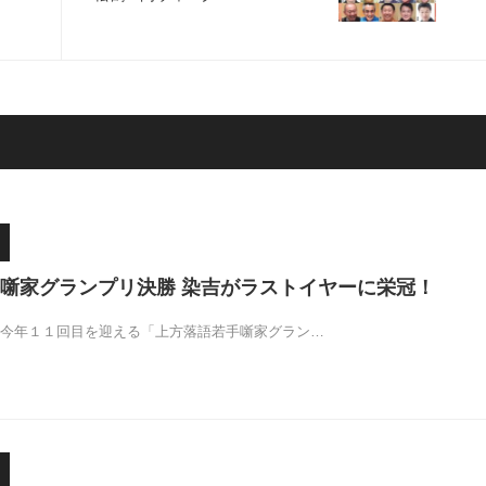
噺家グランプリ決勝 染吉がラストイヤーに栄冠！
!今年１１回目を迎える「上方落語若手噺家グラン…