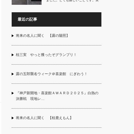
ました。とても嬉しいことです。実
は12年前に…
最近の記事
将来の名人に聞く 【露の陽照】
桂三実 やっと獲ったぞグランプリ！
露の五郎襲名ウィーク＠喜楽館 にぎわう！
『神戸新開地・喜楽館ＡＷＡＲＤ２０２５』白熱の
決勝戦 現地レ…
将来の名人に聞く 【桂鹿えもん】