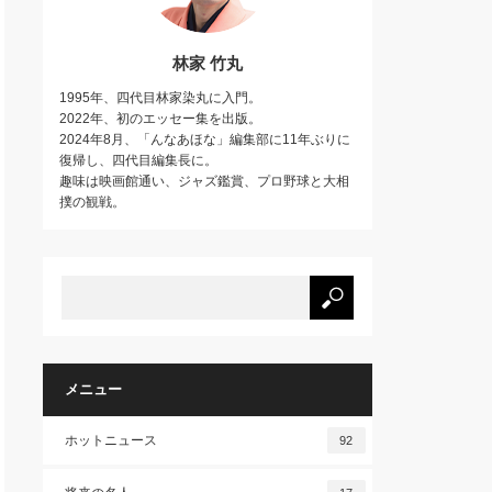
林家 竹丸
1995年、四代目林家染丸に入門。
2022年、初のエッセー集を出版。
2024年8月、「んなあほな」編集部に11年ぶりに
復帰し、四代目編集長に。
趣味は映画館通い、ジャズ鑑賞、プロ野球と大相
撲の観戦。
メニュー
ホットニュース
92