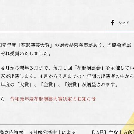
シェア
令和元年度「花形演芸大賞」の選考結果発表があり、当協会所
れぞれ受賞いたしました。
は４月から翌年３月まで、毎月１回「花形演芸会」を主催して
芸家が出演します。４月から３月までの１年間の出演者の中か
に年度の「大賞」、「金賞」、「銀賞」が贈呈されます。
から
令和元年度花形演芸大賞決定のお知らせ
日「島之内寄席」３月席公演中止による
【必見】主な上方落