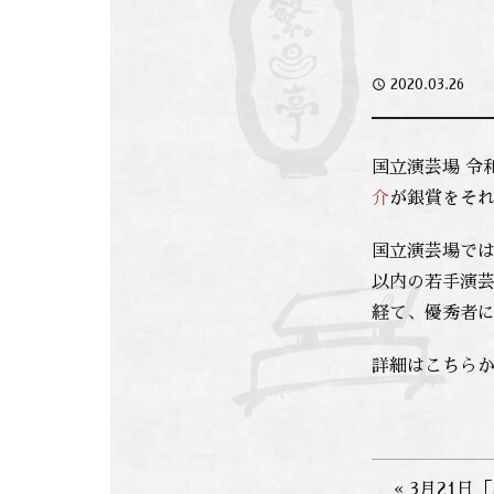
access_time
2020.03.26
国立演芸場 
介
が銀賞
をそ
国立演芸場で
以内の若手演
経て、優秀者
詳細はこちら
« 3月21