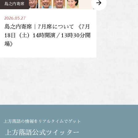
島之内寄席
島之内寄席
2026.05.27
2026.05.27
島之内寄席｜7月席について 《7月
島之内寄席｜
18日（土）14時開演／13時30分開
20日（土）1
場》
場》
上方落語の情報をリアルタイムでゲット
上方落語公式ツイッター