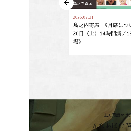
島之内寄席
2026.07.21
年度 義援金募金のご報
島之内寄席｜9月席につい
26日（土）14時開演／1
場》
上方落語マガ
んなあほな 