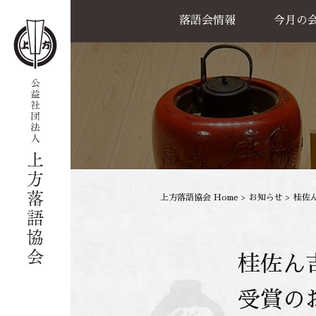
落語会情報
今月の
公演一覧
天満天神繁昌亭
喜楽館
島之内寄席
協力事業
上方落語協会 Home
>
お知らせ
>
桂佐
桂佐ん
受賞の