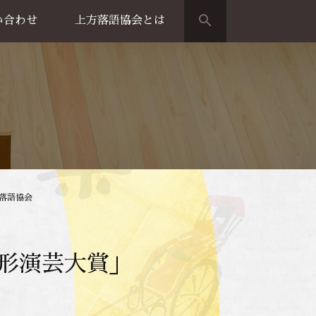
search
い合わせ
上方落語協会とは
演のご案内
上方落語家名鑑
上方落語協会の歴史
団体概要
方落語協会
花形演芸大賞」