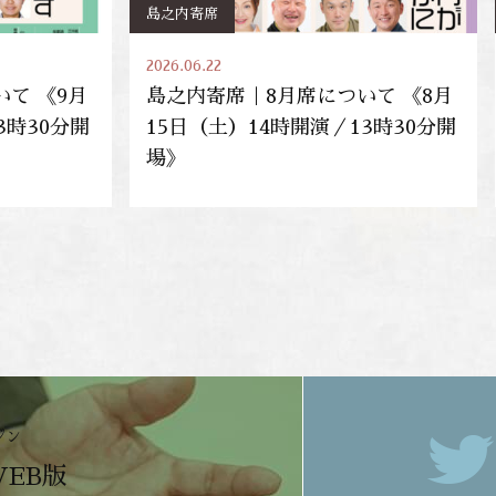
島之内寄席
2026.06.22
て 《9月
島之内寄席｜8月席について 《8月
3時30分開
15日（土）14時開演／13時30分開
場》
ジン
WEB版