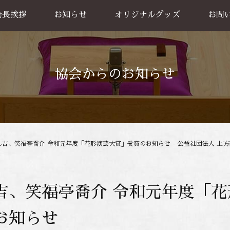
会長挨拶
お知らせ
オリジナルグッズ
お問
グッズ販売
出張公
お買い物方法
協会からのお知らせ
ん吉、笑福亭喬介 令和元年度「花形演芸大賞」受賞のお知らせ - 公益社団法人 上
吉、笑福亭喬介 令和元年度「
お知らせ