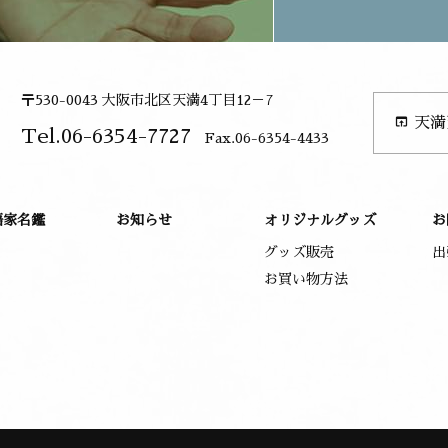
〒530-0043 大阪市北区天満4丁目12－7
open_in_browser
天満
Tel.06-6354-7727
Fax.06-6354-4433
語家名鑑
お知らせ
オリジナルグッズ
お
グッズ販売
出
お買い物方法