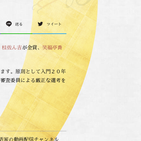
送る
ツイート
属
桂佐ん吉
が金賞、
笑福亭喬
います。原則として入門２０年
ら審査委員による厳正な選考を
語家の動画配信チャンネル