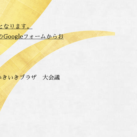
となります。
oogleフォームからお
 いきいきプラザ 大会議