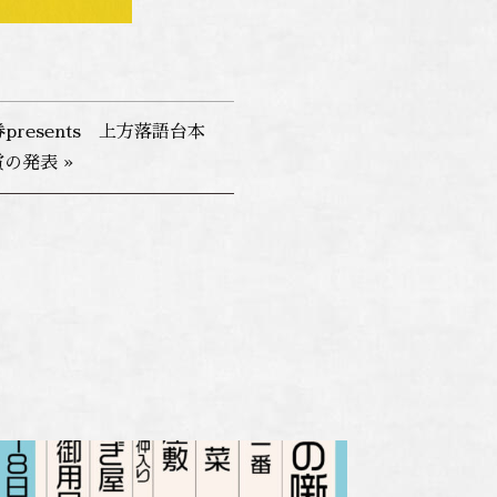
resents 上方落語台本
の発表 »