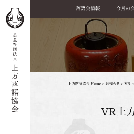
落語会情報
今月の
公演一覧
天満天神繁昌亭
喜楽館
島之内寄席
協力事業
上方落語協会 Home
>
お知らせ
>
VR
VR上