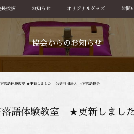
会長挨拶
お知らせ
オリジナルグッズ
お問
グッズ販売
出張公
お買い物方法
協会からのお知らせ
上方落語体験教室 ★更新しました - 公益社団法人 上方落語協会
方落語体験教室 ★更新しまし