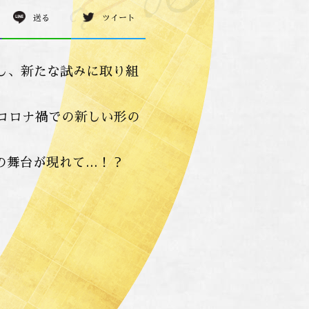
送る
ツイート
し、新たな試みに取り組
コロナ禍での新しい形の
の舞台が現れて…！？