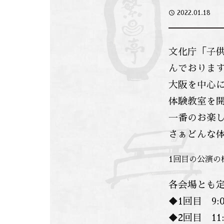
access_time
2022.01.18
文化庁「子
んでおりま
大阪を中心
体験教室を
一番のお楽し
さぁどんな
1回目の公演の
各会場とも定
◆1回目 9:
◆2回目 11: