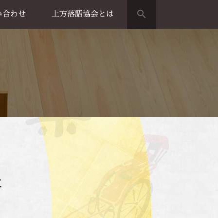
search
い合わせ
上方落語協会とは
演のご案内
上方落語家名鑑
上方落語協会の歴史
団体概要
た