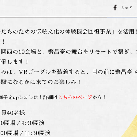
シェア
供たちのための伝統文化の体験機会回復事業」を活用
す！
に関西の10会場と、繁昌亭の舞台をリモートで繋ぎ、
開催します！
みは、VRゴーグルを装着すると、目の前に繁昌亭 
体験になるかは来てのお楽しみ！
様子をupしました！詳細は
こちらのページ
から！
員40名様
00開場／9:30開演
00開場／11:30開演