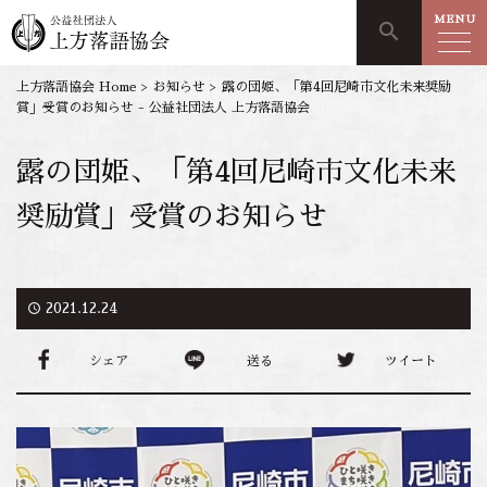
MENU
search
上方落語協会 Home
>
お知らせ
>
露の団姫、「第4回尼崎市文化未来奨励
賞」受賞のお知らせ - 公益社団法人 上方落語協会
露の団姫、「第4回尼崎市文化未来
奨励賞」受賞のお知らせ
access_time
2021.12.24
シェア
送る
ツイート