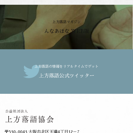
上方落語マガジン
んなあほな WEB版
上方落語の情報をリアルタイムでゲット
上方落語公式ツイッター
〒530-0043 大阪市北区天満4丁目12－7