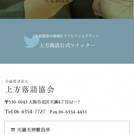
んなあほな WEB版
上方落語の情報をリアルタイムでゲット
上方落語公式ツイッター
〒530-0043 大阪市北区天満4丁目12－7
Tel.06-6354-7727
Fax.06-6354-4433
open_in_browser
天満天神繁昌亭