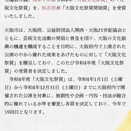
当協会所属、
桂あやめ
が令和4年
「大阪文化祭賞」
の「大
阪文化祭賞」を、
桂吉坊
が「大阪文化祭賞奨励賞」を受賞
いたしました。
大阪市は、大阪府、公益財団法人関西・大阪21世紀協会と
ともに、芸術文化活動の奨励と普及を図り、大阪の文化振
興の機運を醸成することを目的に、大阪府内で上演された
公演の中から優れた成果をあげたものに対して「大阪文化
祭賞」を贈呈しており、このたび令和4年度「大阪文化祭
賞」の受賞者を決定しました。
令和4年度「大阪文化祭賞」は、令和4年1月1日（土曜
日）から令和4年12月31日（土曜日）までに大阪府内で開
催された公演を対象に、独創性や企画・内容・技法が総合
的に優れているか等を審査し各賞を決定しており、今年で
59回目となります。