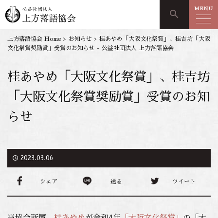
MENU
search
上方落語協会 Home
>
お知らせ
>
桂あやめ「大阪文化祭賞」、桂吉坊「大阪
文化祭賞奨励賞」受賞のお知らせ - 公益社団法人 上方落語協会
桂あやめ「大阪文化祭賞」、桂吉坊
「大阪文化祭賞奨励賞」受賞のお知
らせ
access_time
2023.03.06
シェア
送る
ツイート