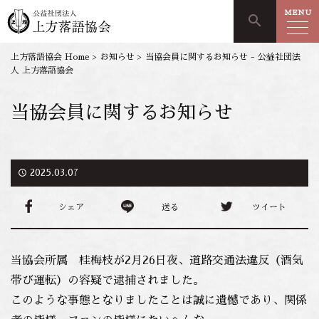
MENU
search
上方落語協会 Home
>
お知らせ
>
当協会員に関するお知らせ - 公益社団法
人 上方落語協会
当協会員に関するお知らせ
access_time
2025.03.07
シェア
送る
ツイート
当協会所属 桂梅枝が2月26日夜、道路交通法違反（酒気
帯び運転）の容疑で逮捕されました。
このような事態となりましたことは誠に遺憾であり、関係