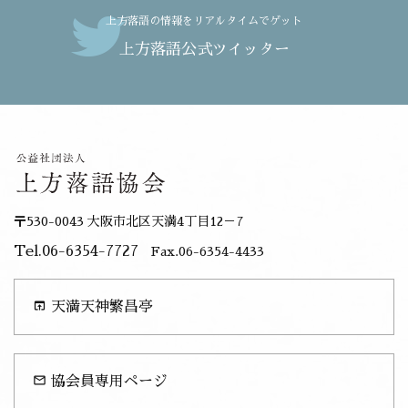
上方落語の情報をリアルタイムでゲット
上方落語公式ツイッター
〒530-0043 大阪市北区天満4丁目12－7
Tel.06-6354-7727
Fax.06-6354-4433
open_in_browser
天満天神繁昌亭
mail_outline
協会員専用ページ