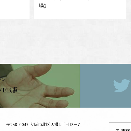
場》
ジン
WEB版
〒530-0043 大阪市北区天満4丁目12－7
open_in_browser