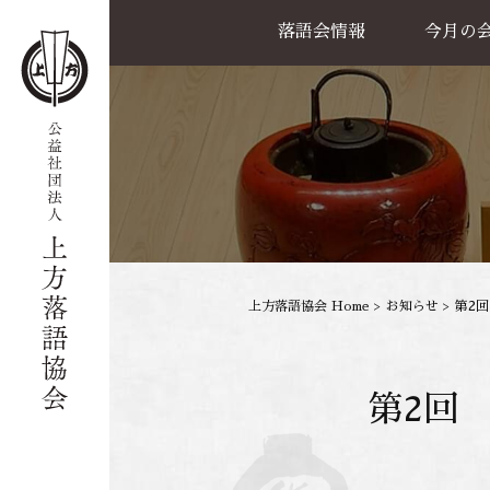
落語会情報
今月の
公演一覧
天満天神繁昌亭
喜楽館
島之内寄席
協力事業
上方落語協会 Home
>
お知らせ
>
第2回
第2回 