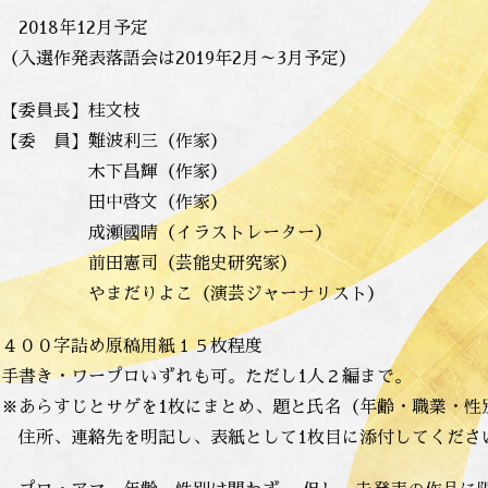
2018年12月予定
表落語会は2019年2月～3月予定）
 【委員長】桂文枝
】難波利三（作家）
昌輝（作家）
啓文（作家）
晴（イラストレーター）
司（芸能史研究家）
よこ（演芸ジャーナリスト）
 ４００字詰め原稿用紙１５枚程度
ープロいずれも可。ただし1人２編まで。
とサゲを1枚にまとめ、題と氏名（年齢・職業・性
先を明記し、表紙として1枚目に添付してくださ