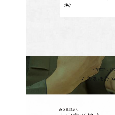
場》
上方落語マガ
んなあほな 