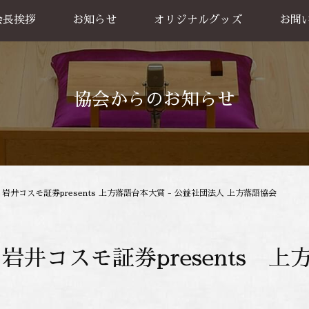
会長挨拶
お知らせ
オリジナルグッズ
お問
グッズ販売
出張公
お買い物方法
協会からのお知らせ
 岩井コスモ証券presents 上方落語台本大賞 - 公益社団法人 上方落語協会
岩井コスモ証券presents 