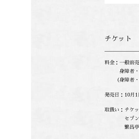
チケット
料金：一般前売 2
身障者・高校生
（身障者・高
発売日：10月1
取扱い：チケット
セブン-イレ
繁昌亭チケッ