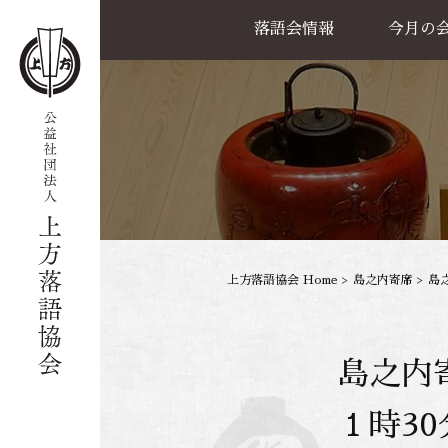
落語会情報
今月の
公演一覧
天満天神繁昌亭
喜楽館
島之内寄席
協力事業
上方落語協会 Home
>
島之内寄席
>
島
島之内
１時3