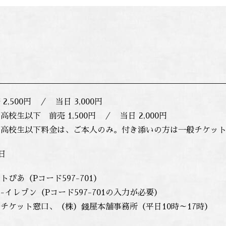
,500円 ／ 当日 3,000円
以下 前売 1,500円 ／ 当日 2,000円
校生以下料金は、ご本人のみ。付き添いの方は一般チケット
日
ぴあ（Pコード597-701）
ブン（Pコード597-701の入力が必要）
ト窓口、（株）錢屋本舗事務所（平日10時～17時）