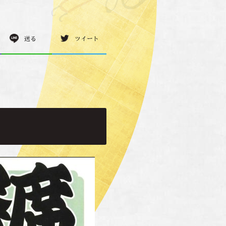
送る
ツイート