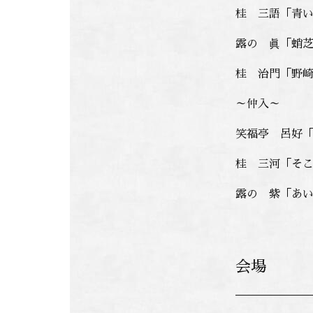
桂 三語「青
露の 眞「蛸
桂 治門
「野
～仲入～
笑福亭 呂好
桂 三河「そ
露の 紫「あ
会場