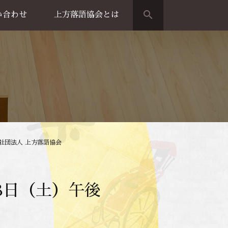
search
い合わせ
上方落語協会とは
演のご案内
上方落語家名鑑
上方落語協会の歴史
団体概要
益社団法人 上方落語協会
28日（土）午後