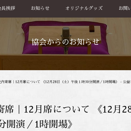
会長挨拶
お知らせ
オリジナルグッズ
お問
グッズ販売
出張公
お買い物方法
協会からのお知らせ
之内寄席｜12月席について 《12月28日（土）午後１時30分開演／1時開場》 - 公
寄席｜12月席について 《12月
0分開演／1時開場》