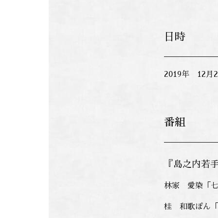
日時
2019年 12
番組
『島之内若
林家 愛染「
桂 和歌ぽん