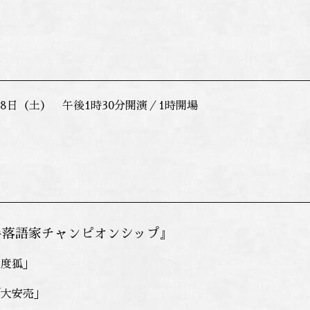
月28日（土） 午後1時30分開演／1時開場
手落語家チャンピオンシップ
』
七度狐」
「大安売」