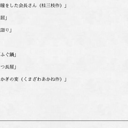
い瞳をした会長さん（桂三枝作）」
芝居」
崎詣り」
「ふぐ鍋」
こつ長屋」
いかぎの変（くまざわあかね作）」