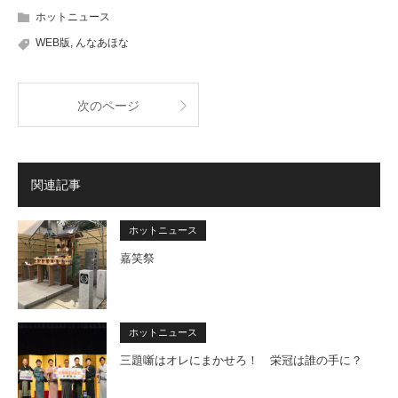
ホットニュース
WEB版
,
んなあほな
次のページ
関連記事
ホットニュース
嘉笑祭
ホットニュース
三題噺はオレにまかせろ！ 栄冠は誰の手に？