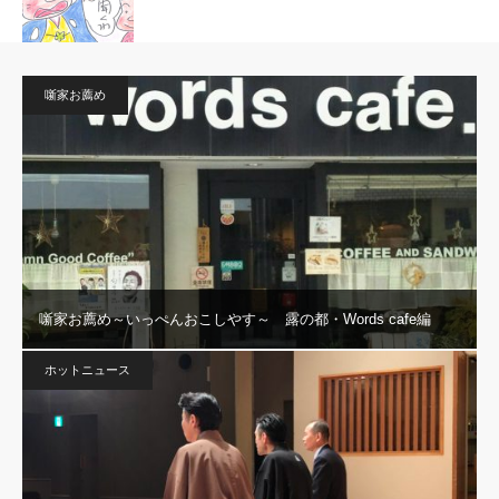
噺家お薦め
噺家お薦め～いっぺんおこしやす～ 露の都・Words cafe編
ホットニュース