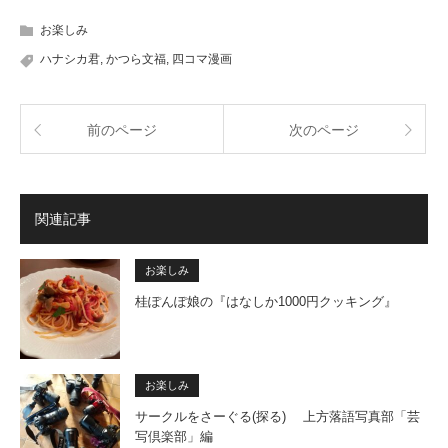
お楽しみ
ハナシカ君
,
かつら文福
,
四コマ漫画
前のページ
次のページ
関連記事
お楽しみ
桂ぽんぽ娘の『はなしか1000円クッキング』
お楽しみ
サークルをさーぐる(探る) 上方落語写真部「芸
写倶楽部」編