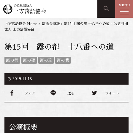
MENU
search
上方落語協会 Home
>
落語会情報
>
第15回 露の都 十八番への道 - 公益社団
法人 上方落語協会
第15回 露の都 十八番への道
露の都
露の棗
露の瑞
露の紫
access_time
2019.11.18
シェア
送る
ツイート
公演概要