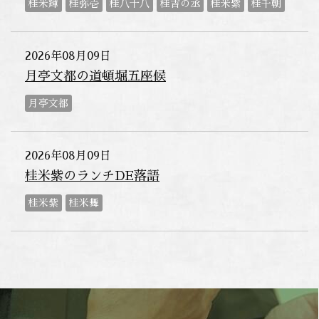
桂米輝
桂弥壱
桂八十八
桂吉の丞
桂米紫
桂千朝
2026年08月09日
月亭文都の道頓堀五座候
月亭文都
2026年08月09日
桂米紫のランチDE落語
桂米紫
桂米舞