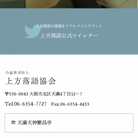
上方落語の情報をリアルタイムでゲット
上方落語公式ツイッター
〒530-0043 大阪市北区天満4丁目12－7
Tel.06-6354-7727
Fax.06-6354-4433
open_in_browser
天満天神繁昌亭