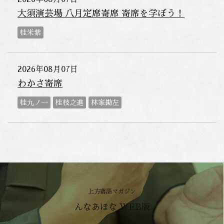
大須演芸場 八月定席寄席 寄席を学ぼう！
桂米紫
2026年08月07日
わかさ寄席
桂九ノ一
桂枝之進
林家勘左
上方落語マガジン
んなあほな WEB版