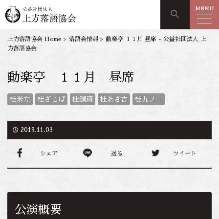
MENU
search
上方落語協会 Home
>
落語会情報
>
動楽亭 １１月 昼席 - 公益社団法人 上
方落語協会
動楽亭 １１月 昼席
桂米左
桂ざこば
桂鯛蔵
桂あさ吉
桂九ノ一
access_time
2019.11.03
シェア
送る
ツイート
公演概要