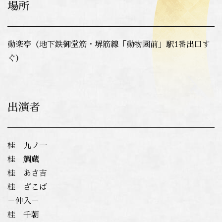
場所
動楽亭（地下鉄御堂筋・堺筋線「動物園前」駅1番出口す
ぐ）
出演者
桂 九ノ一
桂 鯛蔵
桂 あさ吉
桂 ざこば
－仲入－
桂
千朝