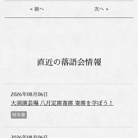
« 前へ
次へ »
直近の落語会情報
2026年08月06日
大須演芸場 八月定席寄席 寄席を学ぼう！
桂米紫
2026年08月06日