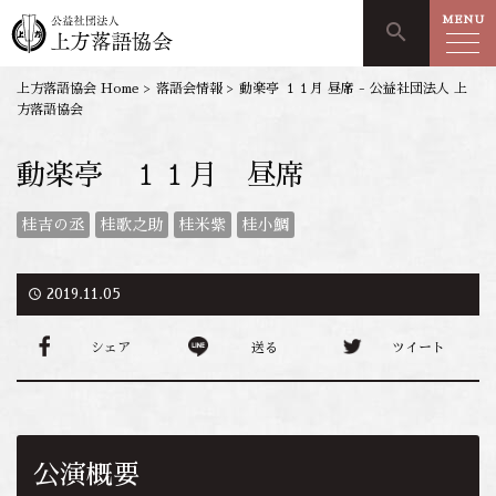
MENU
search
上方落語協会 Home
>
落語会情報
>
動楽亭 １１月 昼席 - 公益社団法人 上
方落語協会
動楽亭 １１月 昼席
桂吉の丞
桂歌之助
桂米紫
桂小鯛
access_time
2019.11.05
シェア
送る
ツイート
公演概要