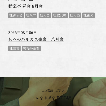
動楽亭 昼席 8月席
桂弥っこ
桂米二
桂天吾
桂惣兵衛
桂力造
桂南光
2026年08月06日
あべのハルカス寄席 八月席
桂三実
笑福亭生喬
上方落語マガジン
んなあほな WEB版