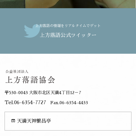
上方落語の情報をリアルタイムでゲット
上方落語公式ツイッター
〒530-0043 大阪市北区天満4丁目12－7
Tel.06-6354-7727
Fax.06-6354-4433
open_in_browser
天満天神繁昌亭