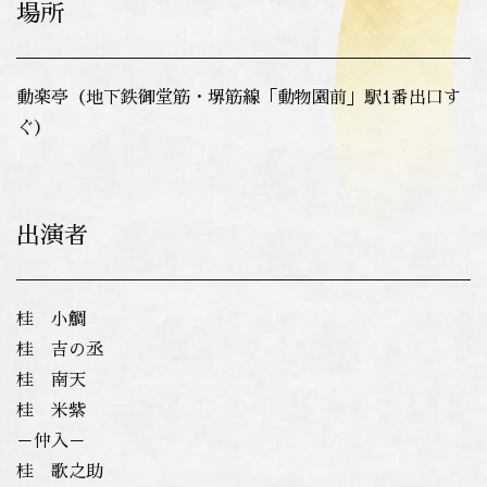
場所
動楽亭（地下鉄御堂筋・堺筋線「動物園前」駅1番出口す
ぐ）
出演者
桂 小鯛
桂 吉の丞
桂 南天
桂 米紫
－仲入－
桂
歌之助