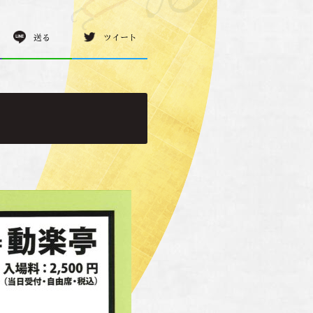
送る
ツイート