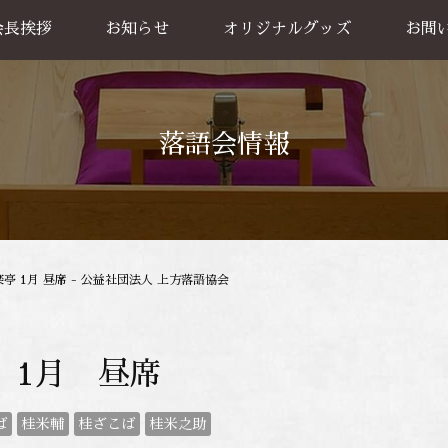
会長挨拶
お知らせ
オリジナルグッズ
お問
グッズ販売
出張公
お買い物方法
落語会情報
亭 1月 昼席 - 公益社団法人 上方落語協会
 1月 昼席
ば
桂米輔
桂ざこば
桂米之助