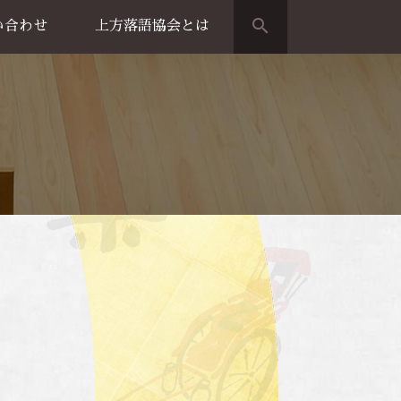
search
い合わせ
上方落語協会とは
演のご案内
上方落語家名鑑
上方落語協会の歴史
団体概要