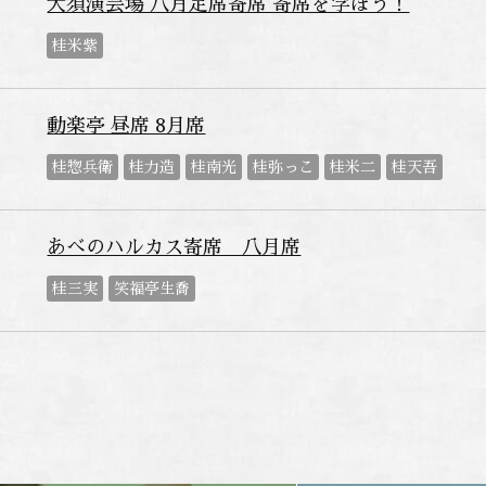
大須演芸場 八月定席寄席 寄席を学ぼう！
桂米紫
動楽亭 昼席 8月席
桂惣兵衛
桂力造
桂南光
桂弥っこ
桂米二
桂天吾
あべのハルカス寄席 八月席
桂三実
笑福亭生喬