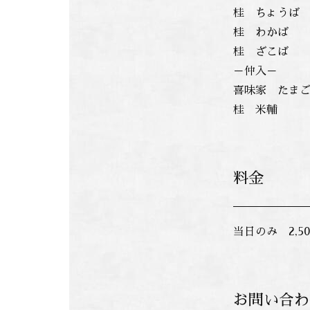
桂 ちょうば
桂 わかば
桂 ざこば
－仲入－
喜味家 たま
桂 米輔
料金
当日のみ 2,5
お問い合わ