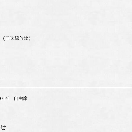
ご（三味線放談）
00 円 自由席
せ