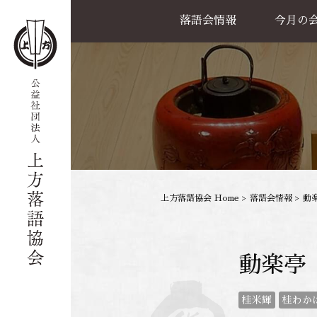
落語会情報
今月の
公演一覧
天満天神繁昌亭
喜楽館
島之内寄席
協力事業
上方落語協会 Home
>
落語会情報
>
動楽
動楽亭
桂米輝
桂わか