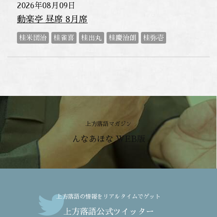
2026年08月09日
動楽亭 昼席 8月席
桂米団治
桂雀喜
桂出丸
桂慶治朗
桂弥壱
上方落語マガジン
んなあほな WEB版
上方落語の情報をリアルタイムでゲット
上方落語公式ツイッター