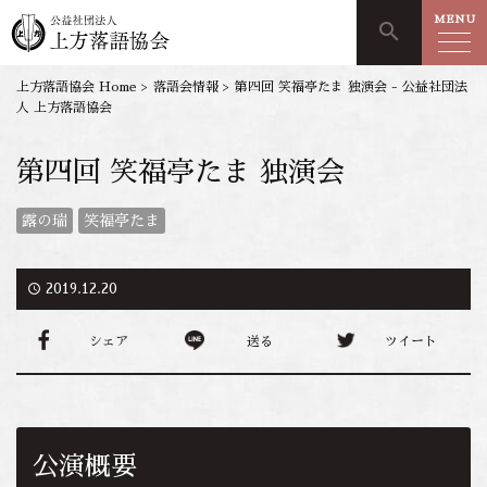
MENU
search
上方落語協会 Home
>
落語会情報
>
第四回 笑福亭たま 独演会 - 公益社団法
人 上方落語協会
第四回 笑福亭たま 独演会
露の瑞
笑福亭たま
access_time
2019.12.20
シェア
送る
ツイート
公演概要