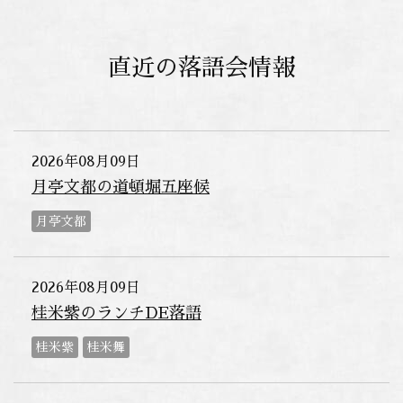
直近の落語会情報
2026年08月09日
月亭文都の道頓堀五座候
月亭文都
2026年08月09日
桂米紫のランチDE落語
桂米紫
桂米舞