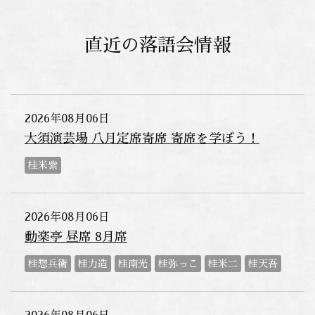
直近の落語会情報
2026年08月06日
大須演芸場 八月定席寄席 寄席を学ぼう！
桂米紫
2026年08月06日
動楽亭 昼席 8月席
桂惣兵衛
桂力造
桂南光
桂弥っこ
桂米二
桂天吾