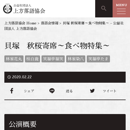
MENU
search
上方落語協会 Home
>
落語会情報
>
貝塚 秋桜寄席～食べ物特集～ - 公益社
団法人 上方落語協会
貝塚 秋桜寄席～食べ物特集～
林家花丸
桂白鹿
笑福亭福笑
林家染八
笑福亭たま
access_time
2020.02.22
シェア
送る
ツイート
公演概要