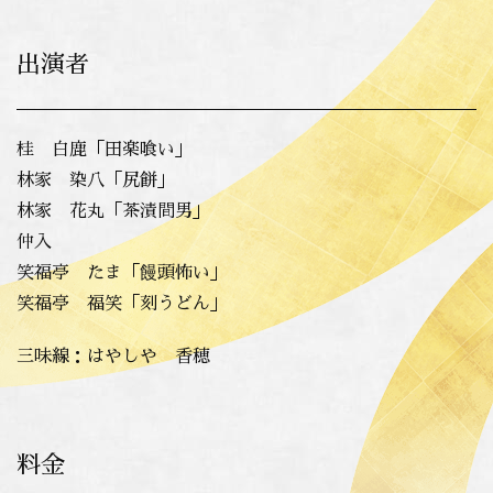
出演者
桂 白鹿「田楽喰い」
林
家 染八「尻餅」
林家 花丸「茶漬間男」
仲入
笑福亭 たま「饅頭怖い」
笑福亭 福笑「刻うどん」
三味線：はやしや 香穂
料金