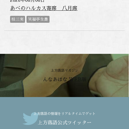
2026年08月06日
あべのハルカス寄席 八月席
桂三実
笑福亭生喬
上方落語マガジン
んなあほな WEB版
上方落語の情報をリアルタイムでゲット
上方落語公式ツイッター