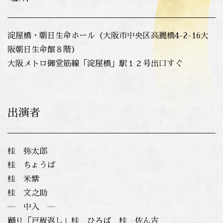
淀屋橋・朝日生命ホール（大阪市中央区高麗橋4-2-16大
阪朝日生命館８階）
大阪メトロ御堂筋線「淀屋橋」駅１２号出口すぐ
出演者
桂 弥太郎
桂 ちょうば
桂 米紫
桂 文之助
― 中入 ―
踊り「戸板返し」桂 ひろば 桂 佐ん吉