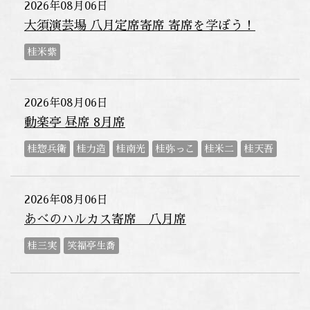
2026年08月06日
大須演芸場 八月定席寄席 寄席を学ぼう！
桂米紫
2026年08月06日
動楽亭 昼席 8月席
桂惣兵衛
桂力造
桂南光
桂弥っこ
桂米二
桂天吾
2026年08月06日
あべのハルカス寄席 八月席
桂三実
笑福亭生喬