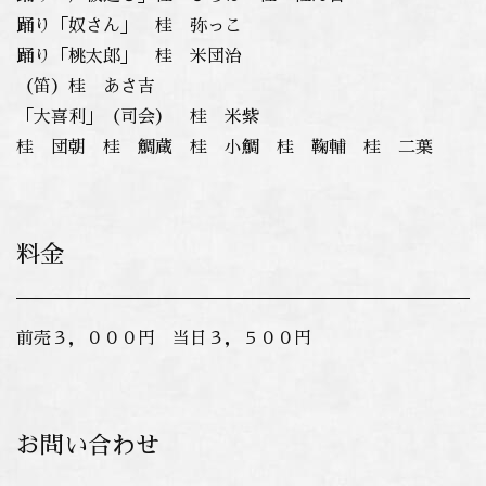
踊り「奴さん」 桂 弥っこ
踊り「桃太郎」 桂 米団治
（笛）桂 あさ吉
「大喜利」（司会） 桂 米紫
桂 団朝 桂 鯛蔵 桂 小鯛 桂 鞠輔 桂 二葉
料金
前売３，０００円 当日３，５００円
お問い合わせ