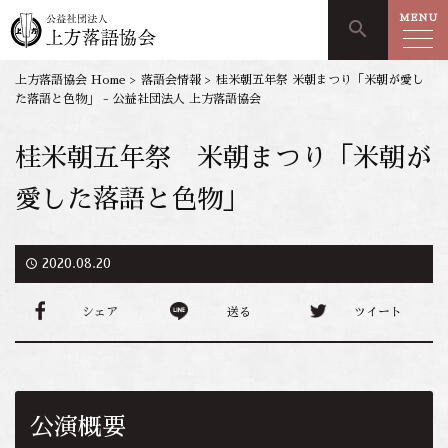
MENU
search
上方落語協会 Home
>
落語会情報
>
桂米朝五年祭 米朝まつり「米朝が愛し
た落語と色物」 - 公益社団法人 上方落語協会
桂米朝五年祭 米朝まつり「米朝が
愛した落語と色物」
access_time
2020.08.20
シェア
送る
ツイート
公演概要