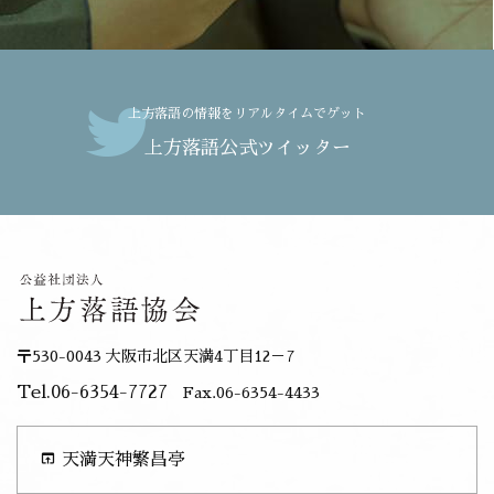
上方落語の情報をリアルタイムでゲット
上方落語公式ツイッター
〒530-0043 大阪市北区天満4丁目12－7
Tel.06-6354-7727
Fax.06-6354-4433
open_in_browser
天満天神繁昌亭