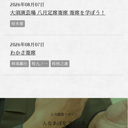
2026年08月07日
大須演芸場 八月定席寄席 寄席を学ぼう！
桂米紫
2026年08月07日
わかさ寄席
林家勘左
桂九ノ一
桂枝之進
上方落語マガジン
んなあほな WEB版