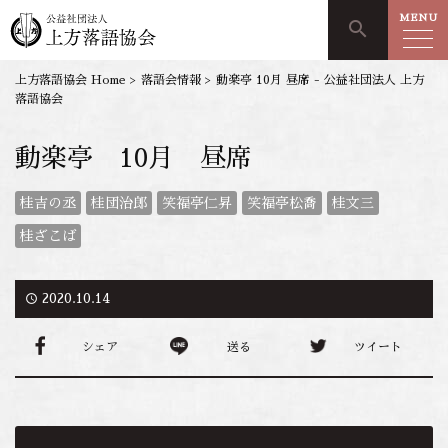
MENU
search
上方落語協会 Home
>
落語会情報
>
動楽亭 10月 昼席 - 公益社団法人 上方
落語協会
動楽亭 10月 昼席
桂吉の丞
桂団治郎
笑福亭仁昇
笑福亭松喬
桂文三
桂ざこば
access_time
2020.10.14
シェア
送る
ツイート