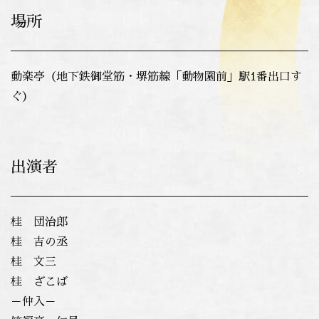
場所
動楽亭（地下鉄御堂筋・堺筋線「動物園前」駅1番出口す
ぐ）
出演者
桂 団治郎
桂 吉の丞
桂 文三
桂 ざこば
－仲入－