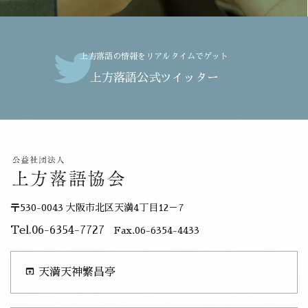
上方落語の情報をリアルタイムでゲット
上方落語公式ツイッター
〒530-0043 大阪市北区天満4丁目12－7
Tel.06-6354-7727
Fax.06-6354-4433
open_in_browser
天満天神繁昌亭