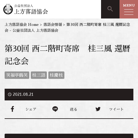
MENU
search
上方落語協会 Home
>
落語会情報
>
第30回 西二階町寄席 桂三風 還暦記念
会 - 公益社団法人 上方落語協会
第30回 西二階町寄席 桂三風 還暦
記念会
笑福亭鶴笑
桂三語
桂慶枝
access_time
2021.08.21
シェア
送る
ツイート