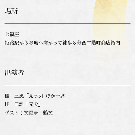
場所
七福座
姫路駅からお城へ向かって徒歩８分西二階町商店街内
出演者
桂 三風「えっ5」ほか一席
桂 三語「元犬
」
ゲスト：笑福亭 鶴笑