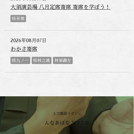
大須演芸場 八月定席寄席 寄席を学ぼう！
桂米紫
2026年08月07日
わかさ寄席
桂九ノ一
桂枝之進
林家勘左
上方落語マガジン
んなあほな WEB版