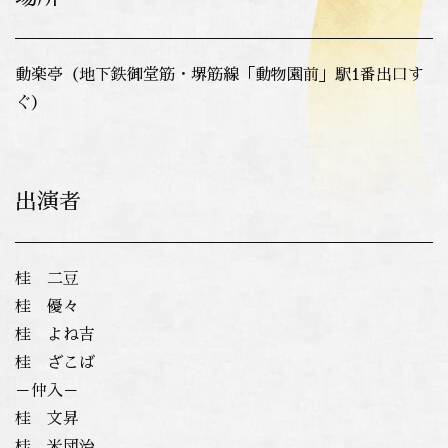
動楽亭（地下鉄御堂筋・堺筋線「動物園前」駅1番出口す
ぐ）
出演者
桂 二豆
桂 優々
桂 よね吉
桂 ざこば
－仲入－
桂 文昇
桂 米団治