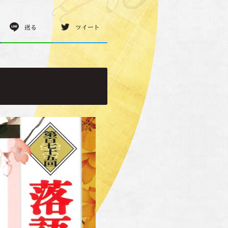
送る
ツイート