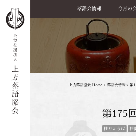
落語会情報
今月の
公演一覧
天満天神繁昌亭
喜楽館
島之内寄席
協力事業
上方落語協会 Home
>
落語会情報
>
第
第17
桂りょうば
桂