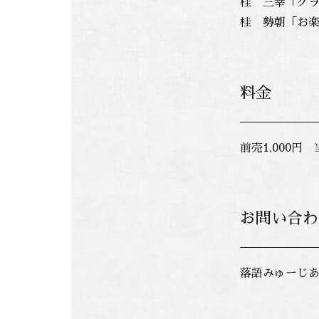
桂 三幸「グ
桂 勢朝「お
料金
前売1,000円 
お問い合わ
落語みゅーじあむ