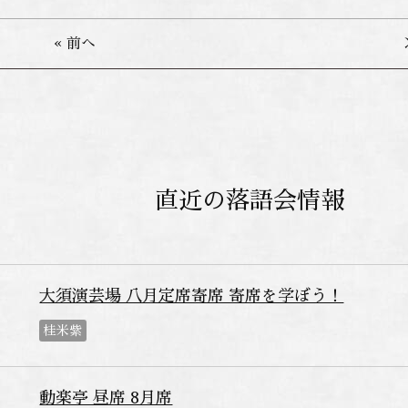
« 前へ
直近の落語会情報
大須演芸場 八月定席寄席 寄席を学ぼう！
桂米紫
動楽亭 昼席 8月席