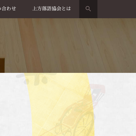
search
い合わせ
上方落語協会とは
演のご案内
上方落語家名鑑
上方落語協会の歴史
団体概要