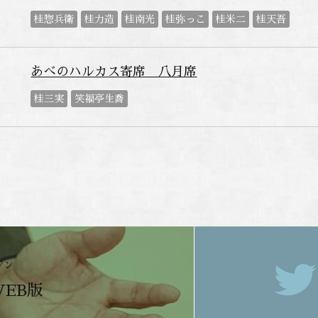
桂惣兵衛
桂力造
桂南光
桂弥っこ
桂米二
桂天吾
あべのハルカス寄席 八月席
桂三実
笑福亭生喬
ジン
WEB版