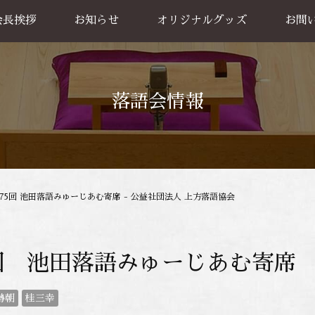
会長挨拶
お知らせ
オリジナルグッズ
お問
グッズ販売
出張公
お買い物方法
落語会情報
175回 池田落語みゅーじあむ寄席 - 公益社団法人 上方落語協会
5回 池田落語みゅーじあむ寄席
勢朝
桂三幸