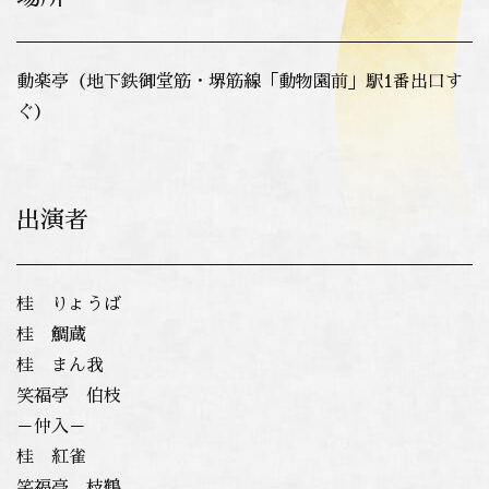
動楽亭（地下鉄御堂筋・堺筋線「動物園前」駅1番出口す
ぐ）
出演者
桂 りょうば
桂 鯛蔵
桂 まん我
笑福亭 伯枝
－仲入－
桂
紅雀
笑福亭 枝鶴