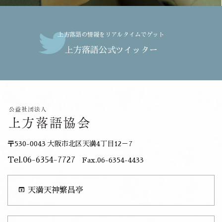
上方落語の情報をリアルタイムでゲット
上方落語公式ツイッター
〒530-0043 大阪市北区天満4丁目12－7
Tel.06-6354-7727
Fax.06-6354-4433
open_in_browser
天満天神繁昌亭