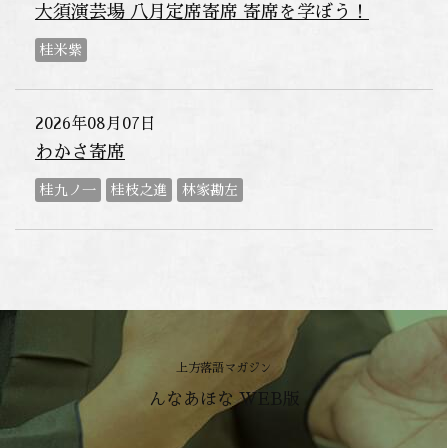
大須演芸場 八月定席寄席 寄席を学ぼう！
桂米紫
2026年08月07日
わかさ寄席
桂九ノ一
桂枝之進
林家勘左
上方落語マガジン
んなあほな WEB版