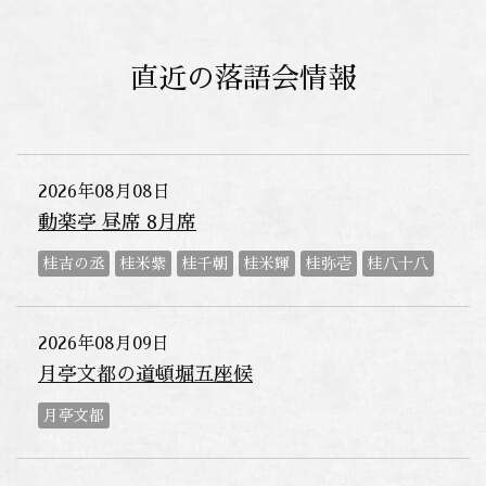
直近の落語会情報
2026年08月08日
動楽亭 昼席 8月席
桂吉の丞
桂米紫
桂千朝
桂米輝
桂弥壱
桂八十八
2026年08月09日
月亭文都の道頓堀五座候
月亭文都