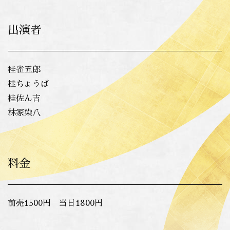
出演者
桂雀五郎
桂ちょうば
桂佐ん吉
林家染八
料金
前売1500円 当日1800円