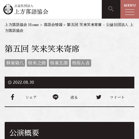
MENU
search
上方落語協会 Home
>
落語会情報
>
第五回 笑来笑来寄席 - 公益社団法人 上
方落語協会
第五回 笑来笑来寄席
林家染八
桂米之助
桂雀五郎
桂佐ん吉
access_time
2022.08.30
シェア
送る
ツイート
公演概要