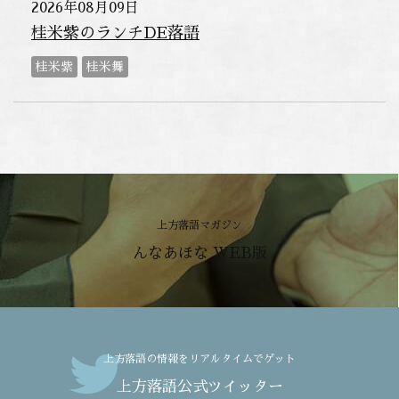
2026年08月09日
桂米紫のランチDE落語
桂米紫
桂米舞
上方落語マガジン
んなあほな WEB版
上方落語の情報をリアルタイムでゲット
上方落語公式ツイッター