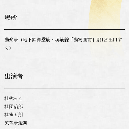
場所
動楽亭（地下鉄御堂筋・堺筋線「動物園前」駅1番出口す
ぐ）
出演者
桂弥っこ
桂団治郎
桂雀五朗
笑福亭遊喬