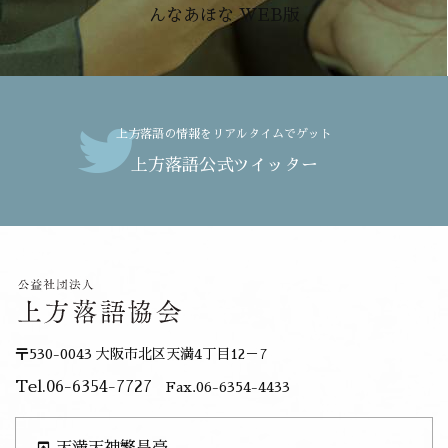
んなあほな WEB版
上方落語の情報をリアルタイムでゲット
上方落語公式ツイッター
〒530-0043 大阪市北区天満4丁目12－7
Tel.06-6354-7727
Fax.06-6354-4433
open_in_browser