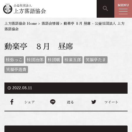
MENU
search
上方落語協会 Home
>
落語会情報
>
動楽亭 ８月 昼席 - 公益社団法人 上方
落語協会
動楽亭 ８月 昼席
桂弥っこ
桂団治郎
桂団朝
桂雀五郎
笑福亭たま
笑福亭遊喬
access_time
2022.08.11
シェア
送る
ツイート