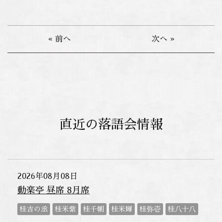
« 前へ
次へ »
直近の落語会情報
2026年08月08日
動楽亭 昼席 8月席
桂吉の丞
桂米紫
桂千朝
桂米輝
桂弥壱
桂八十八