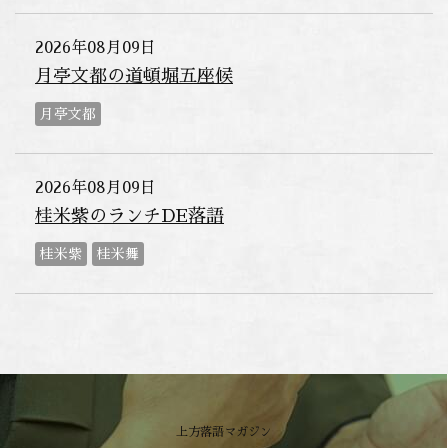
2026年08月09日
月亭文都の道頓堀五座候
月亭文都
2026年08月09日
桂米紫のランチDE落語
桂米紫
桂米舞
上方落語マガジン