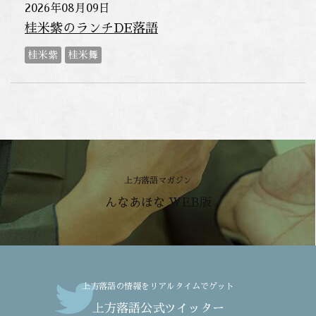
2026年08月09日
桂米紫のランチDE落語
桂米紫
桂米舞
上方落語マガジン
んなあほな WEB版
上方落語の情報をリアルタイムでゲット
上方落語公式ツイッター