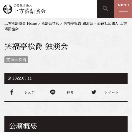
MENU
search
上方落語協会 Home
>
落語会情報
>
笑福亭松喬 独演会 - 公益社団法人 上方
落語協会
笑福亭松喬 独演会
笑福亭松喬
access_time
2022.09.11
シェア
送る
ツイート
公演概要