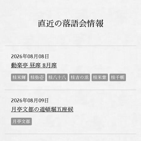
直近の落語会情報
2026年08月08日
動楽亭 昼席 8月席
桂米輝
桂弥壱
桂八十八
桂吉の丞
桂米紫
桂千朝
2026年08月09日
月亭文都の道頓堀五座候
月亭文都