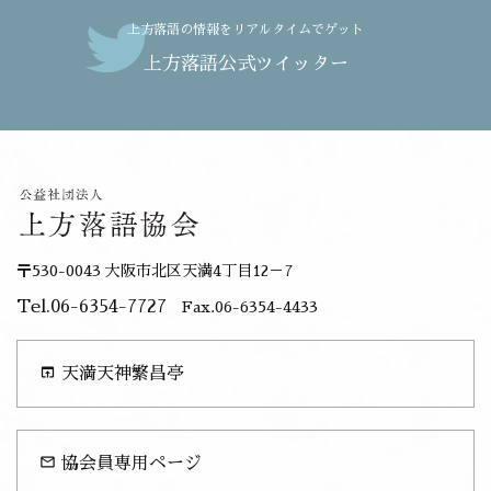
上方落語の情報をリアルタイムでゲット
上方落語公式ツイッター
〒530-0043 大阪市北区天満4丁目12－7
Tel.06-6354-7727
Fax.06-6354-4433
open_in_browser
天満天神繁昌亭
mail_outline
協会員専用ページ