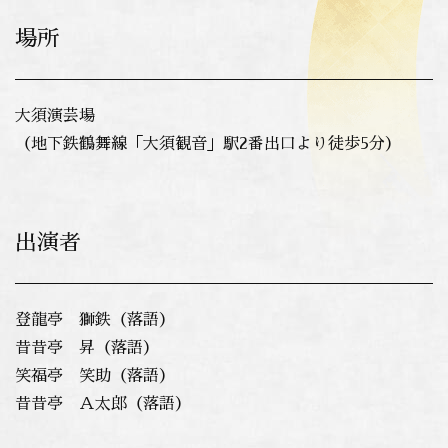
場所
大須演芸場
（地下鉄鶴舞線「大須観音」駅2番出口より徒歩5分）
出演者
登龍亭 獅鉄（落語）
昔昔亭 昇（落語）
笑福亭 笑助（落語）
昔昔亭 Ａ太郎（落語）