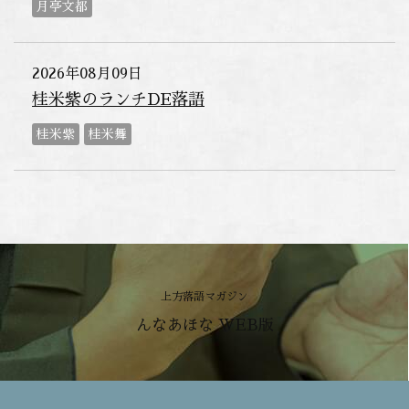
月亭文都
2026年08月09日
桂米紫のランチDE落語
桂米紫
桂米舞
上方落語マガジン
んなあほな WEB版