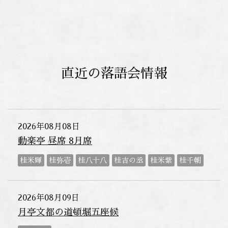
直近の落語会情報
2026年08月08日
動楽亭 昼席 8月席
桂米輝
桂弥壱
桂八十八
桂吉の丞
桂米紫
桂千朝
2026年08月09日
月亭文都の道頓堀五座候