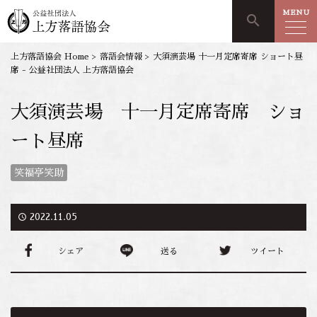
MENU
search
上方落語協会 Home
>
落語会情報
>
大須演芸場 十一月定席寄席 ショート昼
席 - 公益社団法人 上方落語協会
大須演芸場 十一月定席寄席 ショ
ート昼席
笑福亭笑助
access_time
2022.11.05
シェア
送る
ツイート