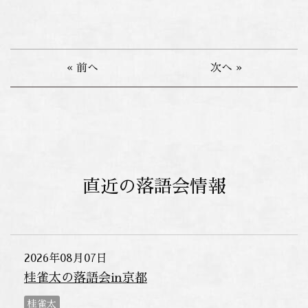
« 前へ
次へ »
直近の落語会情報
2026年08月07日
桂雀太の落語会in京都
桂雀太