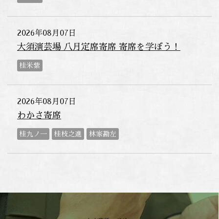
2026年08月07日
大須演芸場 八月定席寄席 寄席を学ぼう！
桂米紫
2026年08月07日
わかさ寄席
桂九ノ一
桂枝之進
林家勘左