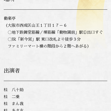
動楽亭
（大阪市西成区山王１丁目１７－６
〇地下鉄御堂筋線／堺筋線「動物園前」駅①出口すぐ
〇JR「新今宮」駅 東口改札より徒歩３分
ファミリーマート横の階段から２階へあがる）
出演者
桂 八十助
桂 二乗
桂 まん我
桂 あさ吉