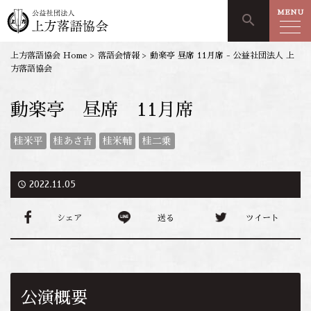
MENU
search
上方落語協会 Home
>
落語会情報
>
動楽亭 昼席 11月席 - 公益社団法人 上
方落語協会
動楽亭 昼席 11月席
桂米平
桂あさ吉
桂米輔
桂二乗
access_time
2022.11.05
シェア
送る
ツイート
公演概要