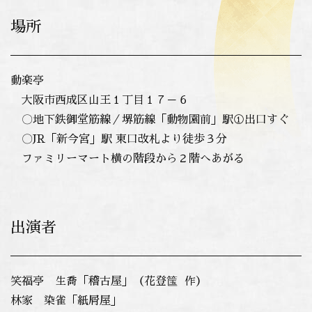
場所
動楽亭
大阪市西成区山王１丁目１７－６
〇地下鉄御堂筋線／堺筋線「動物園前」駅①出口すぐ
〇JR「新今宮」駅 東口改札より徒歩３分
ファミリーマート横の階段から２階へあがる
出演者
笑福亭 生喬「稽古屋」（花登筺 作）
林家 染雀「紙屑屋」