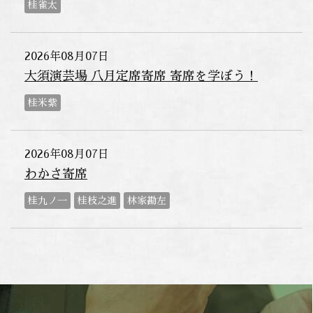
桂雀太
2026年08月07日
大須演芸場 八月定席寄席 寄席を学ぼう！
桂米紫
2026年08月07日
わかさ寄席
桂九ノ一
桂枝之進
林家勘左