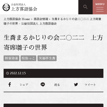
MENU
search
上方落語協会 Home
>
落語会情報
>
生喬まるかじりの会二〇二二 上方寄席
囃子の世界 - 公益社団法人 上方落語協会
生喬まるかじりの会二〇二二 上方
寄席囃子の世界
林家染雀
桂弥っこ
笑福亭生喬
access_time
2022.12.15
シェア
送る
ツイート