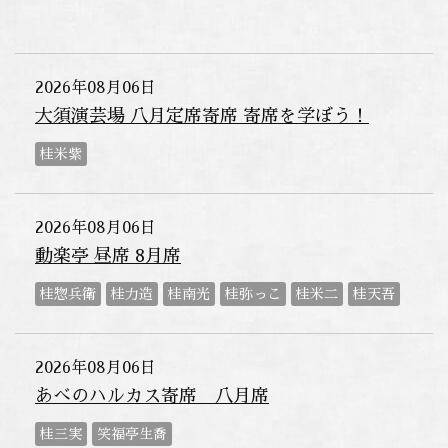
2026年08月06日
大須演芸場 八月定席寄席 寄席を学ぼう！
桂米紫
2026年08月06日
動楽亭 昼席 8月席
桂惣兵衛
桂力造
桂南光
桂弥っこ
桂米二
桂天吾
2026年08月06日
あべのハルカス寄席 八月席
桂三実
笑福亭生喬