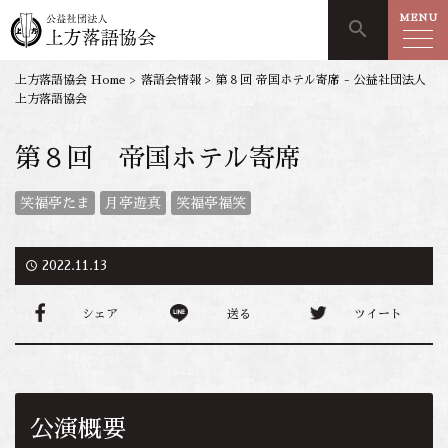
MENU
search
上方落語協会 Home
>
落語会情報
>
第８回 帝国ホテル寄席 - 公益社団法人
上方落語協会
第８回 帝国ホテル寄席
笑福亭たま
月亭遊真
笑福亭福笑
access_time
2022.11.13
シェア
送る
ツイート
公演概要