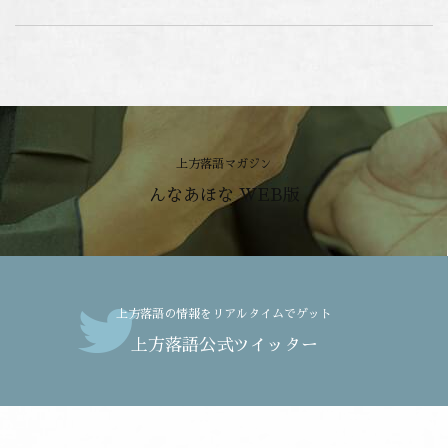
上方落語マガジン
んなあほな WEB版
上方落語の情報をリアルタイムでゲット
上方落語公式ツイッター