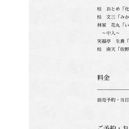
桂 おとめ「
桂 文三「み
林家 花丸「
～中入～
笑福亭 生喬
桂 南天「佐
料金
前売予約・当日と
ご予約・お