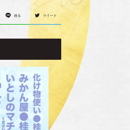
送る
ツイート