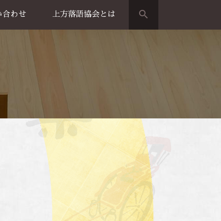
search
い合わせ
上方落語協会とは
演のご案内
上方落語家名鑑
上方落語協会の歴史
団体概要