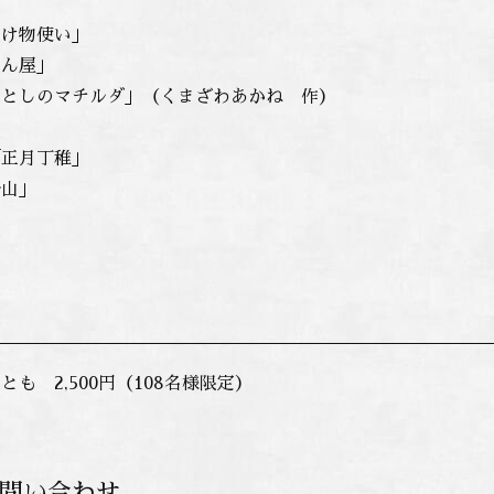
化け物使い」
かん屋」
いとしのマチルダ」（くまざわあかね 作）
「正月丁稚」
野山」
も 2,500円（108名様限定）
問い合わせ