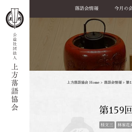
落語会情報
今月の
公演一覧
天満天神繁昌亭
喜楽館
島之内寄席
協力事業
上方落語協会 Home
>
落語会情報
>
第
第15
桂文三
林家花