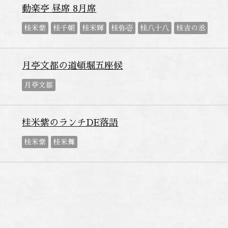
動楽亭 昼席 8月席
桂米紫
桂千朝
桂米輝
桂弥壱
桂八十八
桂吉の丞
月亭文都の道頓堀五座候
月亭文都
桂米紫のランチDE落語
桂米紫
桂米舞