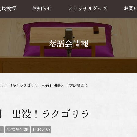
会長挨拶
お知らせ
オリジナルグッズ
お問
グッズ販売
出張公
お買い物方法
落語会情報
159回 出没！ラクゴリラ - 公益社団法人 上方落語協会
9回 出没！ラクゴリラ
丸
笑福亭生喬
桂おとめ