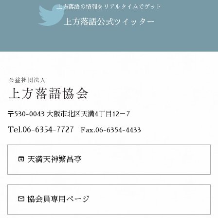
上方落語の情報をリアルタイムでゲット
上方落語公式ツイッター
〒530-0043 大阪市北区天満4丁目12－7
Tel.06-6354-7727
Fax.06-6354-4433
open_in_browser
天満天神繁昌亭
mail_outline
協会員専用ページ