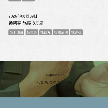
2026年08月09日
動楽亭 昼席 8月席
桂米団治
桂雀喜
桂出丸
桂慶治朗
桂弥壱
上方落語マガジン
んなあほな WEB版