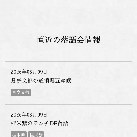
直近の落語会情報
2026年08月09日
月亭文都の道頓堀五座候
月亭文都
2026年08月09日
桂米紫のランチDE落語
桂米舞
桂米紫