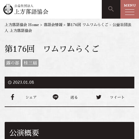
MENU
search
上方落語協会 Home
>
落語会情報
>
第176回 ワムワムらくご - 公益社団法
人 上方落語協会
第176回 ワムワムらくご
露の都
桂三扇
access_time
2023.01.08
シェア
送る
ツイート
公演概要