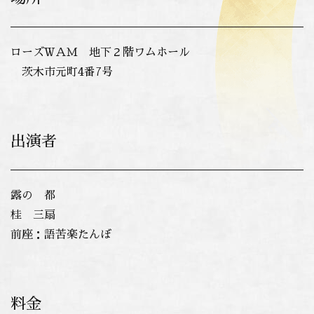
ローズＷＡＭ 地下２階ワムホール
茨木市元町4番7号
出演者
露の 都
桂 三扇
前座：語苦楽たんぼ
料金