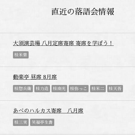
直近の落語会情報
大須演芸場 八月定席寄席 寄席を学ぼう！
桂米紫
動楽亭 昼席 8月席
桂惣兵衛
桂力造
桂南光
桂弥っこ
桂米二
桂天吾
あべのハルカス寄席 八月席
桂三実
笑福亭生喬