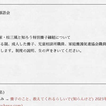
落語会
家・桂三風と知ろう特別養子縁組について
いる親、成人した養子、児童相談所職員、家庭養護促進協会職
えします。制度の説明、生の声をきいてください。
0名）
み →
養子のこと、教えてくれるらしいで(知らんけど) 2023年
chpro.com)