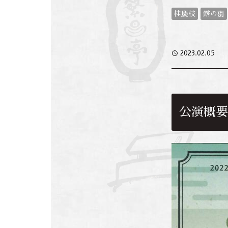
桂慶枝
露の棗
access_time
2023.02.05
公演概要