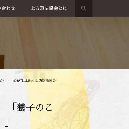
search
い合わせ
上方落語協会とは
演のご案内
上方落語家名鑑
上方落語協会の歴史
団体概要
）」 - 公益社団法人 上方落語協会
ム 「養子のこ
）」