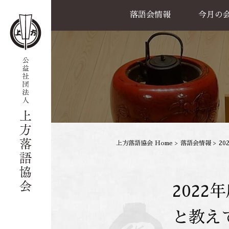
落語会情報
今月の
公演一覧
天満天神繁昌亭
喜楽館
島之内寄席
協力事業
上方落語協会 Home
>
落語会情報
>
2
202
と教え