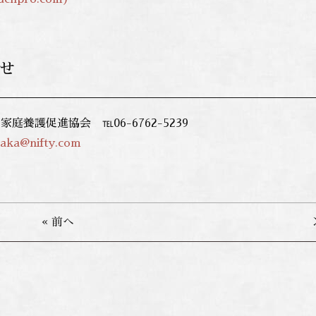
せ
 家庭養護促進協会
℡06-6762-5239
saka@nifty.com
« 前へ