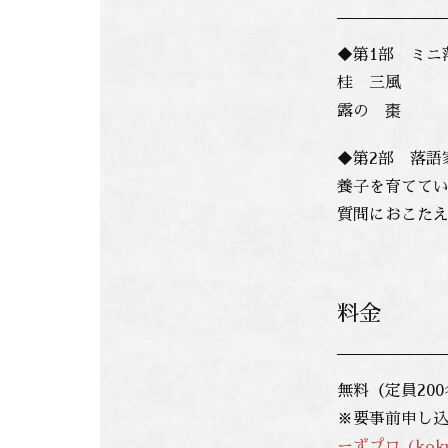
◆第1部 ミニ
桂 三風
露の 棗
◆第2部 落語
養子を育てて
質問におこた
料金
無料（定員20
※要事前申し込
ーずプロ (koku