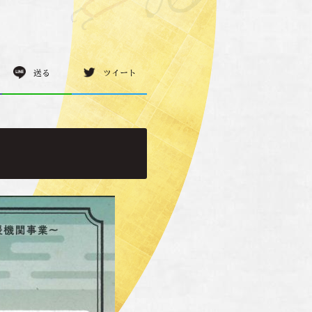
送る
ツイート