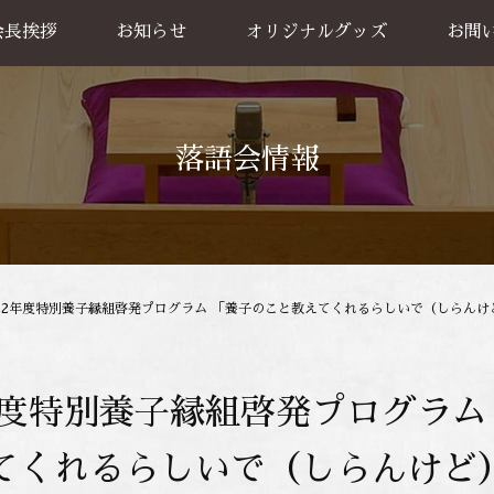
会長挨拶
お知らせ
オリジナルグッズ
お問
グッズ販売
出張公
お買い物方法
落語会情報
022年度特別養子縁組啓発プログラム 「養子のこと教えてくれるらしいで（しらんけど
2年度特別養子縁組啓発プログラ
てくれるらしいで（しらんけど