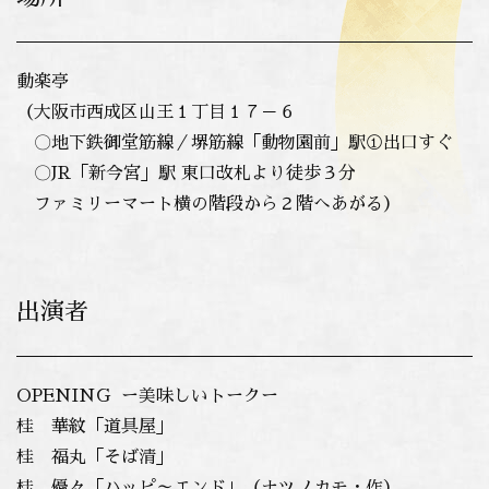
動楽亭
（大阪市西成区山王１丁目１７－６
〇地下鉄御堂筋線／堺筋線「動物園前」駅①出口すぐ
〇JR「新今宮」駅 東口改札より徒歩３分
ファミリーマート横の階段から２階へあがる）
出演者
OPENING ー美味しいトークー
桂 華紋「道具屋」
桂 福丸「そば清」
桂 優々「ハッピ～エンド」（ナツノカモ・作）