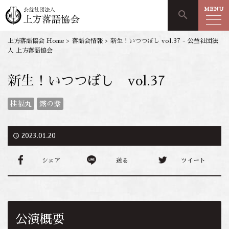
MENU
search
上方落語協会 Home
>
落語会情報
>
新生！いつつぼし vol.37 - 公益社団法
人 上方落語協会
新生！いつつぼし vol.37
桂福丸
露の紫
access_time
2023.01.20
シェア
送る
ツイート
公演概要