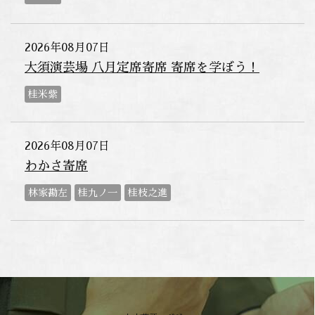
2026年08月07日
大須演芸場 八月定席寄席 寄席を学ぼう！
桂米紫
2026年08月07日
わかさ寄席
林家勘左
桂九ノ一
桂枝之進