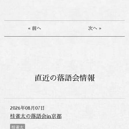
« 前へ
次へ »
直近の落語会情報
2026年08月07日
桂雀太の落語会in京都
桂雀太