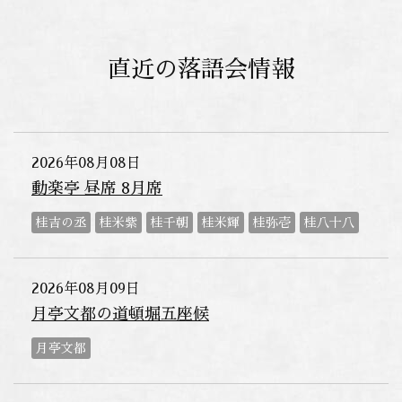
直近の落語会情報
2026年08月08日
動楽亭 昼席 8月席
桂吉の丞
桂米紫
桂千朝
桂米輝
桂弥壱
桂八十八
2026年08月09日
月亭文都の道頓堀五座候
月亭文都