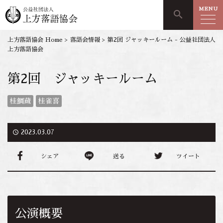
MENU
search
上方落語協会 Home
>
落語会情報
>
第2回 ジャッキールーム - 公益社団法人
上方落語協会
第2回 ジャッキールーム
桂鯛蔵
桂雀喜
access_time
2023.03.07
シェア
送る
ツイート
公演概要