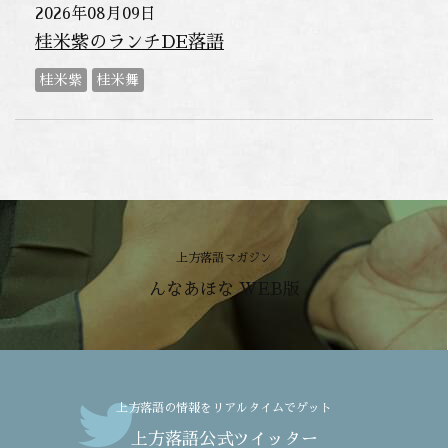
2026年08月09日
桂米紫のランチDE落語
桂米紫
桂米舞
上方落語マガジン
んなあほな WEB版
上方落語の情報をリアルタイムでゲット
上方落語公式ツイッター