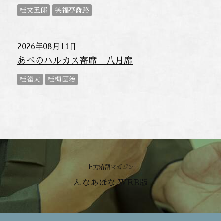
桂文五郎
笑福亭喬路
2026年08月11日
あべのハルカス寄席 八月席
桂雀太
桂梅団治
上方落語マガジン
んなあほな WEB版