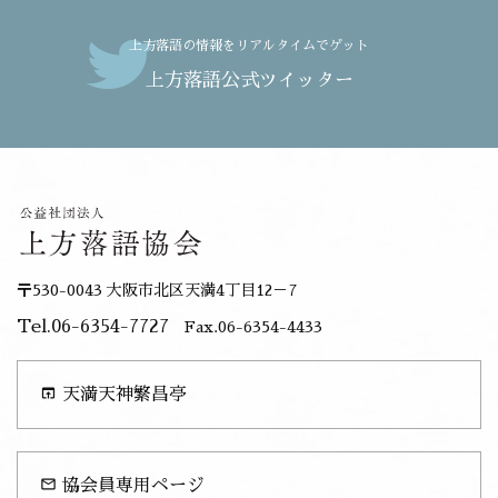
上方落語の情報をリアルタイムでゲット
上方落語公式ツイッター
〒530-0043 大阪市北区天満4丁目12－7
Tel.06-6354-7727
Fax.06-6354-4433
open_in_browser
天満天神繁昌亭
mail_outline
協会員専用ページ