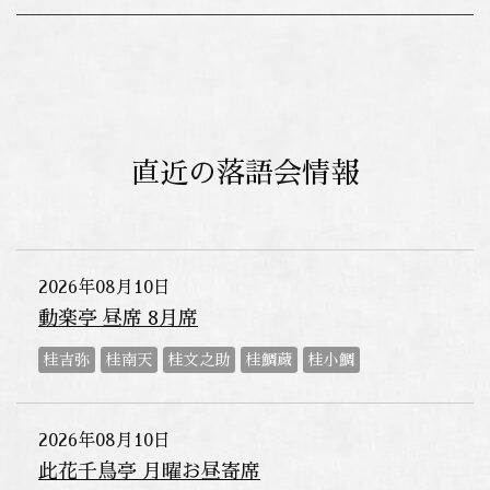
直近の落語会情報
2026年08月10日
動楽亭 昼席 8月席
桂吉弥
桂南天
桂文之助
桂鯛蔵
桂小鯛
2026年08月10日
此花千鳥亭 月曜お昼寄席