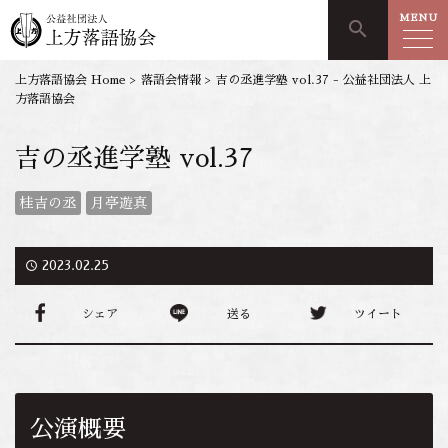
MENU
search
上方落語協会 Home
>
落語会情報
>
吉の丞進学塾 vol.37 - 公益社団法人 上
方落語協会
吉の丞進学塾 vol.37
桂吉の丞
月亭遊真
access_time
2023.02.25
シェア
送る
ツイート
公演概要