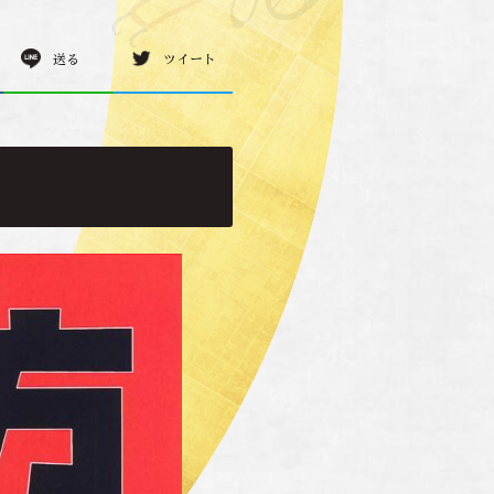
送る
ツイート