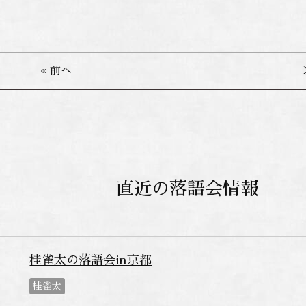
« 前へ
直近の落語会情報
桂雀太の落語会in京都
桂雀太