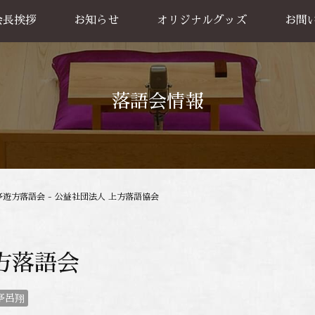
会長挨拶
お知らせ
オリジナルグッズ
お問
グッズ販売
出張公
お買い物方法
落語会情報
亭遊方落語会 - 公益社団法人 上方落語協会
方落語会
亭呂翔