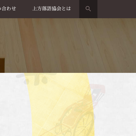
search
い合わせ
上方落語協会とは
演のご案内
上方落語家名鑑
上方落語協会の歴史
団体概要