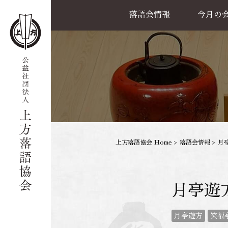
落語会情報
今月の
公演一覧
天満天神繁昌亭
喜楽館
島之内寄席
協力事業
上方落語協会 Home
>
落語会情報
>
月
月亭遊
月亭遊方
笑福