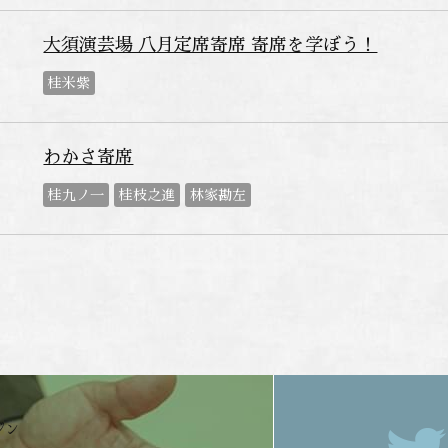
大須演芸場 八月定席寄席 寄席を学ぼう！
桂米紫
わかさ寄席
桂九ノ一
桂枝之進
林家勘左
ジン