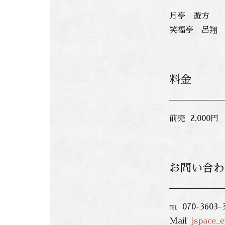
月亭 遊方
笑福亭 呂翔
料金
前売 2,000円
お問い合わ
℡ 070-360
Mail
jspace_e