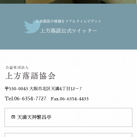
上方落語の情報をリアルタイムでゲット
上方落語公式ツイッター
〒530-0043 大阪市北区天満4丁目12－7
Tel.06-6354-7727
Fax.06-6354-4433
open_in_browser
天満天神繁昌亭