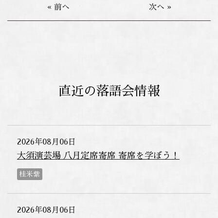
« 前へ
次へ »
直近の落語会情報
2026年08月06日
大須演芸場 八月定席寄席 寄席を学ぼう！
桂米紫
2026年08月06日