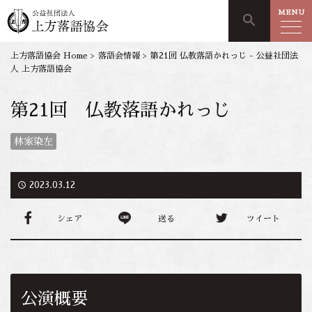
MENU
search
上方落語協会 Home
>
落語会情報
>
第21回 仏教落語かれっじ - 公益社団法
人 上方落語協会
第21回 仏教落語かれっじ
林家染左
access_time
2023.03.12
シェア
送る
ツイート
公演概要