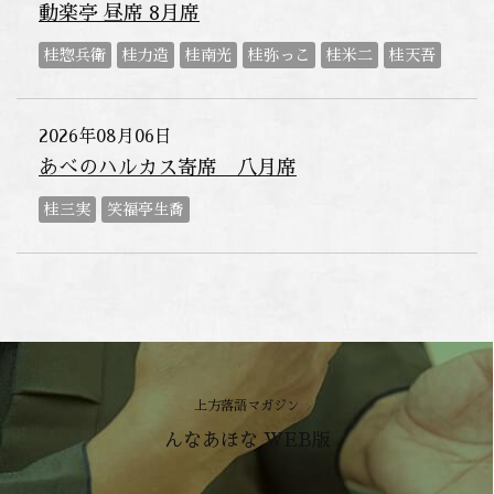
動楽亭 昼席 8月席
桂惣兵衛
桂力造
桂南光
桂弥っこ
桂米二
桂天吾
2026年08月06日
あべのハルカス寄席 八月席
桂三実
笑福亭生喬
上方落語マガジン
んなあほな WEB版