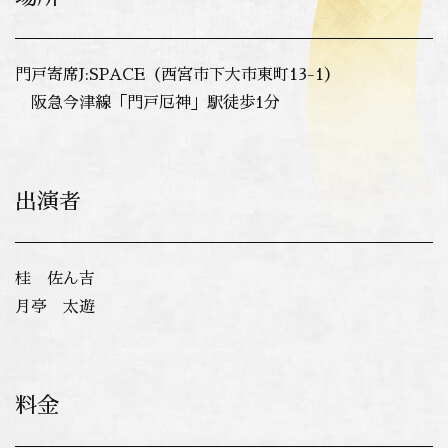
門戸寄席J:SPACE（西宮市下大市東町13-1）
阪急今津線「門戸厄神」駅徒歩1分
出演者
桂 佐ん吉
月亭 太遊
料金