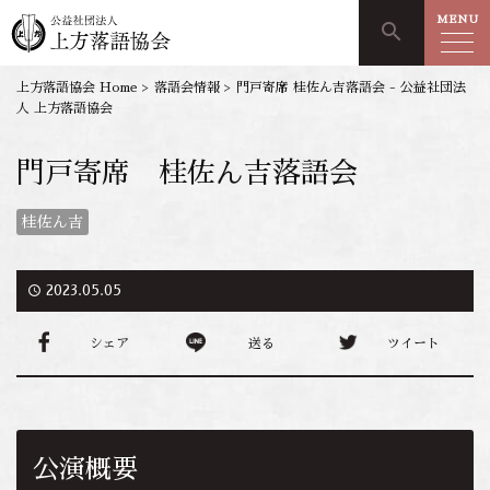
MENU
search
上方落語協会 Home
>
落語会情報
>
門戸寄席 桂佐ん吉落語会 - 公益社団法
人 上方落語協会
門戸寄席 桂佐ん吉落語会
桂佐ん吉
access_time
2023.05.05
シェア
送る
ツイート
公演概要