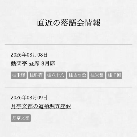
直近の落語会情報
2026年08月08日
動楽亭 昼席 8月席
桂米輝
桂弥壱
桂八十八
桂吉の丞
桂米紫
桂千朝
2026年08月09日
月亭文都の道頓堀五座候
月亭文都