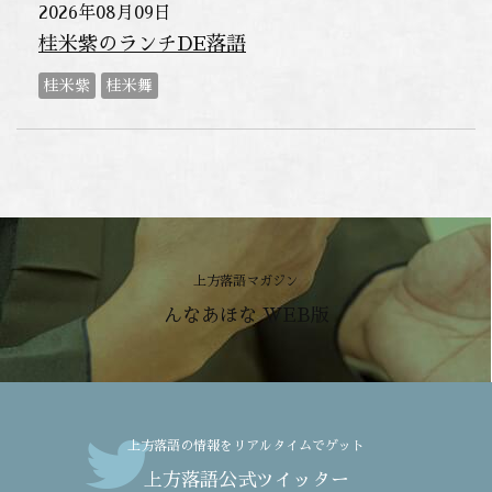
2026年08月09日
桂米紫のランチDE落語
桂米紫
桂米舞
上方落語マガジン
んなあほな WEB版
上方落語の情報をリアルタイムでゲット
上方落語公式ツイッター