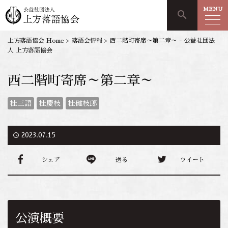
MENU
search
上方落語協会 Home
>
落語会情報
>
西二階町寄席～第二章～ - 公益社団法
人 上方落語協会
西二階町寄席～第二章～
桂三語
桂慶枝
桂健枝郎
access_time
2023.07.15
シェア
送る
ツイート
公演概要