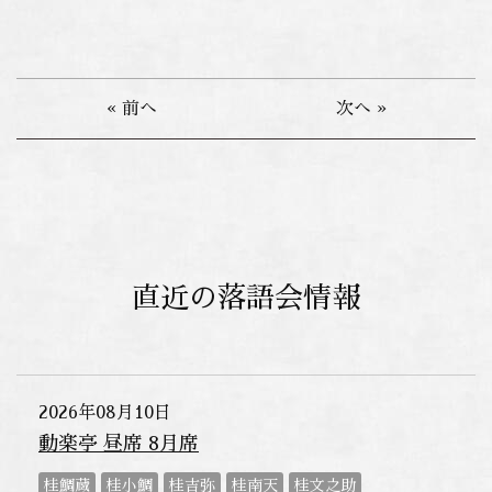
« 前へ
次へ »
直近の落語会情報
2026年08月10日
動楽亭 昼席 8月席
桂鯛蔵
桂小鯛
桂吉弥
桂南天
桂文之助