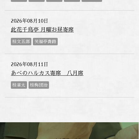
2026年08月10日
此花千鳥亭 月曜お昼寄席
桂文五郎
笑福亭喬路
2026年08月11日
あべのハルカス寄席 八月席
桂雀太
桂梅団治